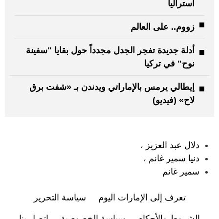
أستراليا
زووم.. على العالم
أدلة جديدة تفجر الجدل مجدداً حول بقايا "سفينة
نوح" في تركيا
إيطالي يرمس بالإماراتي ويدندن بـ «شفت برق
لاح» (فيديو)
:
دلال عبد العزيز
،
دنيا سمير غانم
،
سمير غانم
تعرف إلى الإمارات اليوم
سياسة التحرير
الشروط والأحكام
سياسة الخصوصية
اتصل بنا