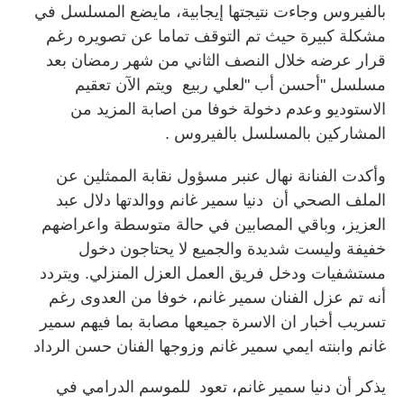
بالفيروس وجاءت نتيجتها إيجابية، مايضع المسلسل في
مشكلة كبيرة حيث تم التوقف تماما عن تصويره رغم
قرار عرضه خلال النصف الثاني من شهر رمضان بعد
مسلسل "أحسن أب "لعلي ربيع ويتم الآن تعقيم
الاستوديو وعدم دخولة خوفا من اصابة المزيد من
المشاركين بالمسلسل بالفيروس .
وأكدت الفنانة نهال عنبر مسؤول نقابة الممثلين عن
الملف الصحي أن دنيا سمير غانم ووالدتها دلال عبد
العزيز، وباقي المصابين في حالة متوسطة واعراضهم
خفيفة وليست شديدة والجميع لا يحتاجون دخول
مستشفيات ودخل فريق العمل العزل المنزلي. ويتردد
أنه تم عزل الفنان سمير غانم، خوفا من العدوى رغم
تسريب أخبار ان الاسرة جميعها مصابة بما فيهم سمير
غانم وابنته ايمي سمير غانم وزوجها الفنان حسن الرداد
يذكر أن دنيا سمير غانم، تعود للموسم الدرامي في