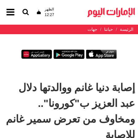
الظهر
12:27
الرئيسة
حياتنا
جهات
إصابة دنيا غانم ووالدتها دلال
عبد العزيز ب"كورونا"..
ومخاوف من تعرض سمير غانم
للإصابة