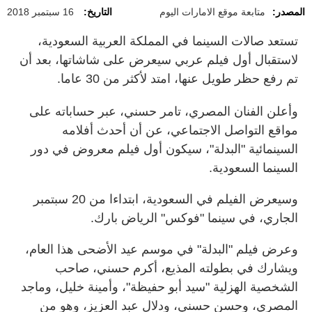
المصدر:
متابعة موقع الامارات اليوم
التاريخ:
16 سبتمبر 2018
تستعد صالات السينما في المملكة العربية السعودية،
لاستقبال أول فيلم عربي سيعرض على شاشاتها، بعد أن
تم رفع حظر طويل عنها، امتد لأكثر من 30 عاما.
وأعلن الفنان المصري، تامر حسني، عبر حساباته على
مواقع التواصل الاجتماعي، عن أن أحدث أفلامه
السينمائية "البدلة"، سيكون أول فيلم معروض في دور
السينما السعودية.
وسيعرض الفيلم في السعودية، ابتداءا من 20 سبتمبر
الجاري، في سينما "فوكس" الرياض بارك.
وعرض فيلم "البدلة" في موسم عيد الأضحى هذا العام،
ويشارك في بطولته المذيع، أكرم حسني، صاحب
الشخصية الهزلية "سيد أبو حفيظة"، وأمينة خليل، وماجد
المصري، وحسن حسني، ودلال عبد العزيز، وهو من