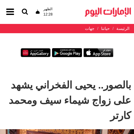
الظهر
12:28
الرئيسة
حياتنا
جهات
بالصور.. يحيى الفخراني يشهد
على زواج شيماء سيف ومحمد
كارتر