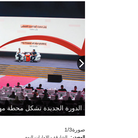
بدور القاسمي: «المعرض» يتيح للث
أحمد العامري: «المعرض» يمنح ا
وتجاربها المختلفة.
للتواصل والعمل والتعاون.
الدورة الجديدة تشكل محطة م
صورة
1/3
المصدر:
الشارقة - الإمارات اليوم