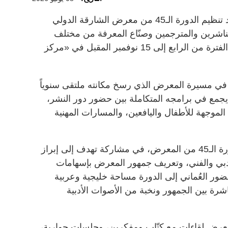
أعلنت هيئة الشارقة للكتاب عن موعد تنظيم الدورة الـ45 من معرض الشارقة الدولي
والناشرين والمترجمين وصنّاع المعرفة من مختلف
أنحاء العالم على مدى 12 يوماً، خلال الفترة من الرابع إلى 15 نوفمبر المقبل في «مركز
في مسيرة المعرض الذي رسخ مكانته ملتقى سنوياً
يجمع في برامجه المتكاملة بين حضور دور النشر،
 الموجهة للأطفال واليافعين، والمسارات المهنية
وتحل سلطنة عُمان ضيف شرف الدورة الـ45 من المعرض، في مشاركة تهدف إلى إبراز
أدبي والفني، وتعريف جمهور المعرض بإسهامات
حضور العُماني إلى الدورة مساحة خليجية وعربية
باشرة بين الجمهور ونخبة من الأصوات الأدبية
لمعرض لقاءات مع كتّاب ومفكرين، وجلسات حوارية،