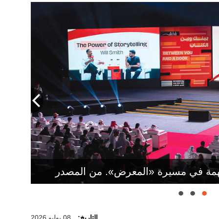
قافات أن تقدم أدبها وأفكارها بلغاتها
لفاعلين في صناعة المعرفة منصةً عالميةً
همة في مسيرة «المعرض». من المصدر
التاريخ:
08 يوليو 2026