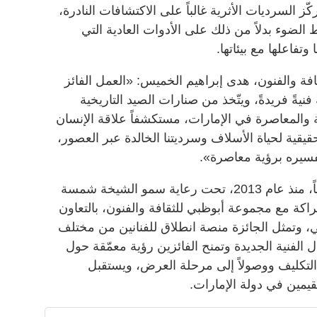
ّز السرديات الأثرية غالباً على الاكتشافات النادرة،
لضوء بدلاً من ذلك على الأدوات العادية التي
فاعلها مع بيئاتها.
ة والفنون، هدى إبراهيم الخميس: «العمل الفائز
الـ14 يجسّد تجربةً فنيةً فريدةً، ويتّخذ من صنارات الصيد التاريخية
 والمعاصرة في الإمارات، مستكشفاً علاقة الإنسان
حقيقية لحياة الأسلاف وسرديتنا الخالدة عبر العصور،
 وتفسيره برؤية معاصرة».
وتُقدّم جائزة كريستو وجان-كلود سنوياً، منذ عام 2013، تحت رعاية سمو الشيخة شمسة
اكة مع مجموعة أبوظبي للثقافة والفنون، بالتعاون
، وتمثل الجائزة منصة انطلاق للفنانين من مختلف
ل الفنية الجديدة وتمنح الفائزين رؤية معمّقة حول
ة التكليف ووصولاً إلى مرحلة العرض، ويستقبل
قيمين في دولة الإمارات.