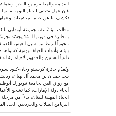
القديمة والمعاصرة مع البحر، وبينما ترك
فإن عمل «تحف الحياة اليومية» يسلط ا
تكشف لنا عن حياة المجتمعات وعملها وت
وقالت مؤسِّسة مجموعة أبوظبي للثقاف
بالجائزة في دورتها 
محوراً للربط بين سبل العيش القديمة
ببيئته وأدوات الحياة اليومية كشواهد 
داعياً الفنانين والجمهور لإحياء إرثنا
بنت حمدان بن محمد آل نهيان، وبالشر
مع رواق الفن بجامعة نيويورك أبوظبي
أنحاء دولة الإمارات، كما تشجع الأعما
الحياة المهنية للفنان، بدءاً من مرحل
البرنامج الطلاب والخريجين الجدد الم