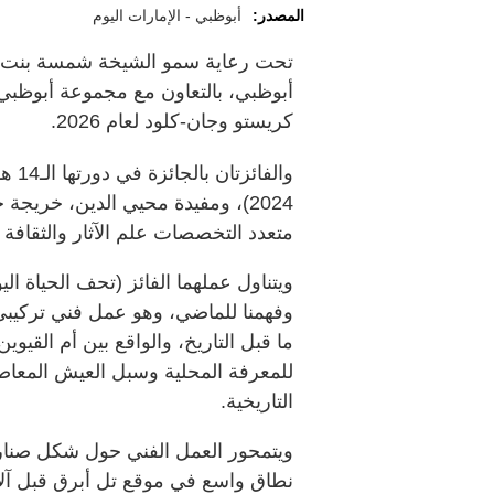
المصدر:
أبوظبي - الإمارات اليوم
تحت رعاية سمو الشيخة شمسة بنت حم
أبوظبي، بالتعاون مع مجموعة أبوظبي ل
كريستو وجان-كلود لعام 2026.
والف
متعدد التخصصات علم الآثار والثقافة ال
ويتناول عملهما الفائز (تحف الحياة اليو
وفهمنا للماضي، وهو عمل فني تركيب
ما قبل التاريخ، والواقع بين أم القيو
للمعرفة المحلية وسبل العيش المعاصر
التاريخية.
ويتمحور العمل الفني حول شكل صنارة
نطاق واسع في موقع تل أبرق قبل آلا