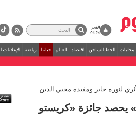
الفجر
04:24
محليات
الخط الساخن
اقتصاد
العالم
حياتنا
رياضة
الإعلانات ا
ثري لنورة جابر ومفيدة محيي الدين
» يحصد جائزة «كريستو