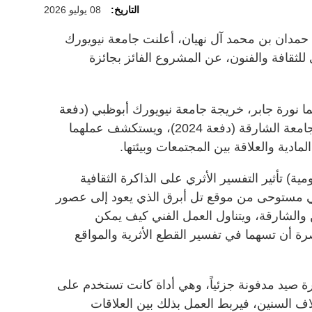
التاريخ:
08 يوليو 2026
دان بن محمد آل نهيان، أعلنت جامعة نيويورك
لثقافة والفنون، عن المشروع الفائز بجائزة
ائزتان بالجائزة في دورتها الـ14 هما نورة جابر، خريجة جامعة نيويورك أبوظبي (دفعة
2024)، ومفيدة محيي الدين، خريجة جامعة الشارقة (دفعة 2024)، ويستكشف عملهما
مادية والعلاقة بين المجتمعات وبيئتها.
مية) تأثير التفسير الأثري على الذاكرة الثقافية
ي مستوحى من موقع تل أبرق الذي يعود إلى عصور
ين والشارقة، ويتناول العمل الفني كيف يمكن
ة أن تسهما في تفسير القطع الأثرية والمواقع
 صيد مدفونة جزئياً، وهي أداة كانت تستخدم على
ف السنين، فيربط العمل بذلك بين العلاقات