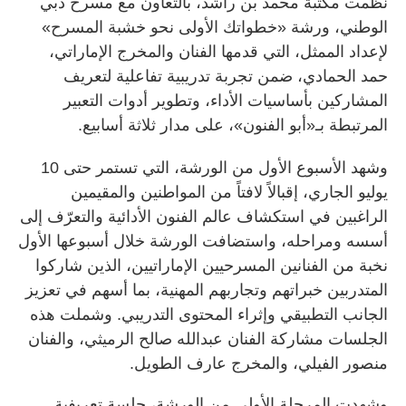
نظّمت مكتبة محمد بن راشد، بالتعاون مع مسرح دبي
الوطني، ورشة «خطواتك الأولى نحو خشبة المسرح»
لإعداد الممثل، التي قدمها الفنان والمخرج الإماراتي،
حمد الحمادي، ضمن تجربة تدريبية تفاعلية لتعريف
المشاركين بأساسيات الأداء، وتطوير أدوات التعبير
المرتبطة بـ«أبو الفنون»، على مدار ثلاثة أسابيع.
وشهد الأسبوع الأول من الورشة، التي تستمر حتى 10
يوليو الجاري، إقبالاً لافتاً من المواطنين والمقيمين
الراغبين في استكشاف عالم الفنون الأدائية والتعرّف إلى
أسسه ومراحله، واستضافت الورشة خلال أسبوعها الأول
نخبة من الفنانين المسرحيين الإماراتيين، الذين شاركوا
المتدربين خبراتهم وتجاربهم المهنية، بما أسهم في تعزيز
الجانب التطبيقي وإثراء المحتوى التدريبي. وشملت هذه
الجلسات مشاركة الفنان عبدالله صالح الرميثي، والفنان
منصور الفيلي، والمخرج عارف الطويل.
وشهدت المرحلة الأولى من الورشة، جلسة تعريفية