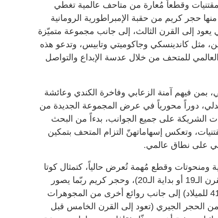
مقتنيات وقطعاً مُعارة من متاحف عالمية تغطي
منها حجر كريم من حقبة الإمبراطورية الرومانية
 يعود إلى القرن الثالث، إلى جانب مجموعة متميّزة
ين، مثل كاندينسكي وجاكوميتي وتابيس، وتدعو هذه
د العالمي للمتحف من خلال عدسة الإبداع والتواصل
، بمن فيهم آمنة الزعابي وفاخرة الكندي وعائشة
لي، دوراً محورياً في عرض المجموعة الجديدة من
 الشريكة على جميع الجوانب، بدءاً من البحث
مقتنيات، وتعكس إسهاماتهنّ التزام المتحف بتمكين
افي على نطاق عالمي.
ة ومنحوتات وقطع مُهمة تُعرض حالياً، كتمثال كوتا
تذكاري من الغابون (يعود إلى نهاية القرن الـ19 أو بداية الـ20)، وحجر كريم ربّما يصور
أغريبا بوستوموس (يعود إلى نحو 37-41 للميلاد) إلى جانب روائع أخرى من المجوهرات
من الحجر الجيري (تعود إلى القرن الخامس قبل