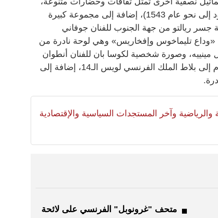
ماثيل نصفية أخرى تمثّل ثقافات وحضارات متنوعة،
وصندوق من مملكة كوتة، سيلان (يعود إلى نحو عام 1543)، إضافة إلى مجموعة كبيرة
وحة جسر ريالتو من جهة الجنوب للفنان جوفاني
لوحة «وداع تليماخوس وإفخاريس» وهي لوحة نادرة من
ل مينييه، وصورة شخصية لكوسا بان للفنان أنطوان
بينوا، تصوّر أول سفير من مملكة سيام إلى بلاط الملك الفرنسي لويس الـ14، إضافة إلى
درة.
لية والرياضية وآخر المستجدات السياسية والإقتصادية
متحف "غرونوبل" الفرنسي على لائحة