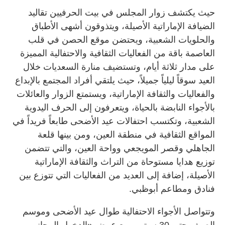
حيث يكتشف زوار المجلس في بيت الحرفيين تقاليد
الضيافة الإماراتية الأصيلة، ويتذوقون أشهى الأطباق
والحلويات الشعبية، ويحتضن موقع الحصن في قلب
العاصمة باقة من الفعاليات الثقافية والاحتفالية المميزة
على مدار ثلاثة أيام، وتستضيف منارة السعديات خلال
العيد سوقاً ليلياً جميلاً، حيث يلتقي أفراد المجتمع بالإبداع
والفعاليات والثقافة الإماراتية، ويستمتع الزوار والعائلات
بالأجواء النابضة بالحياة، ويتعرفون إلى الحرف اليدوية
الشعبية، وتكتسب احتفالات عيد الأضحى طابعاً فريداً في
المواقع الثقافية في منطقة العين، ومن بينها قلعة
الجاهلي وقصر المويجعي وواحة العين، والتي تتضمن
توزيع هدايا مستوحاة من التراث والثقافة الإماراتية
الأصيلة، إضافة إلى العديد من الفعاليات التي تتوزع بين
فنادق ومطاعم أبوظبي.
وتتواصل الأجواء الاحتفالية طوال عيد الأضحى وموسم
الصيف حتى 30 سبتمبر مع عرض «الدخول المجاني