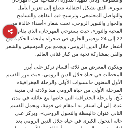
تنوير»، الذي يشكل احتفالية تتطلع إلى تعزيز التأمل
والتواصل المجتمعي، وترسيخ قيم التفاهم والتسامح
والحوار والتنوير الروحي، تحت شعار «أصداء خالدة من
المحبة والنور»، حيث يستوحي المهرجان، الذي يقام من
22 إلى 24 نوفمبر الجاري في صحراء مليحة، الحكمة من
أشعار جلال الدين الرومي، ويجمع بين الموسيقى والشعر
والفن بمشاركة نخبة من كبار فناني العالم.
ويتكون المعرض من ثلاثة أقسام تركز على أبرز
المحطات في حياة جلال الدين الرومي، حيث يبرِز القسم
الأول المعنون «السنوات الأولى والرحلة الجغرافية»
المرحلة الأولى من حياة الرومي منذ ولادته في مدينة
بَلْخ، والرحلة الجغرافية التي خاضها مع عائلته في مدن
عدة، إلى أن استقر به المقام في قونية، ويحمل القسم
الثاني عنوان «اليقظة والتحول الروحي»، ويركز على
حالة التحول الكبرى في حياة جلال الدين الرومي بعد