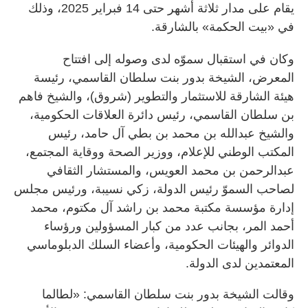
يقام على مدار ثلاثة أشهر حتى 14 فبراير 2025، وذلك
في «بيت الحكمة» بالشارقة.
وكان في استقبال سموّه لدى وصوله إلى افتتاح
المعرض، الشيخة بدور بنت سلطان القاسمي، رئيسة
هيئة الشارقة للاستثمار والتطوير (شروق)، والشيخ فاهم
بن سلطان القاسمي، رئيس دائرة العلاقات الحكومية،
والشيخ عبدالله بن محمد بن بطي آل حامد، رئيس
المكتب الوطني للإعلام، ووزير الصحة ووقاية المجتمع،
عبدالرحمن بن محمد العويس، والمستشار الثقافي
لصاحب السموّ رئيس الدولة، زكي نسيبة، ورئيس مجلس
إدارة مؤسسة مكتبة محمد بن راشد آل مكتوم، محمد
أحمد المر، بجانب عدد من كبار المسؤولين ورؤساء
الدوائر والهيئات الحكومية، وأعضاء السلك الدبلوماسي
المعتمدين لدى الدولة.
وقالت الشيخة بدور بنت سلطان القاسمي: «لطالما