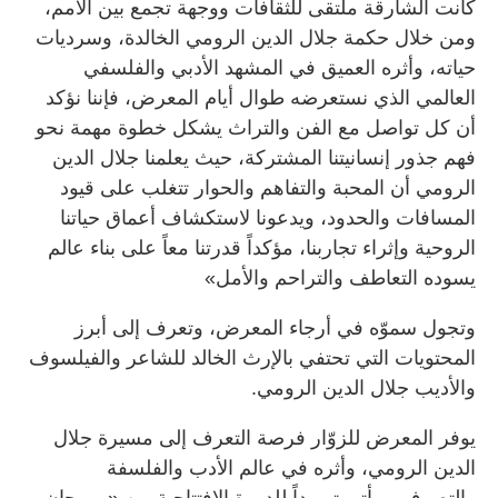
كانت الشارقة ملتقى للثقافات ووجهة تجمع بين الأمم،
ومن خلال حكمة جلال الدين الرومي الخالدة، وسرديات
حياته، وأثره العميق في المشهد الأدبي والفلسفي
العالمي الذي نستعرضه طوال أيام المعرض، فإننا نؤكد
أن كل تواصل مع الفن والتراث يشكل خطوة مهمة نحو
فهم جذور إنسانيتنا المشتركة، حيث يعلمنا جلال الدين
الرومي أن المحبة والتفاهم والحوار تتغلب على قيود
المسافات والحدود، ويدعونا لاستكشاف أعماق حياتنا
الروحية وإثراء تجاربنا، مؤكداً قدرتنا معاً على بناء عالم
يسوده التعاطف والتراحم والأمل»
وتجول سموّه في أرجاء المعرض، وتعرف إلى أبرز
المحتويات التي تحتفي بالإرث الخالد للشاعر والفيلسوف
والأديب جلال الدين الرومي.
يوفر المعرض للزوّار فرصة التعرف إلى مسيرة جلال
الدين الرومي، وأثره في عالم الأدب والفلسفة
والتصوف، ويأتي تمهيداً للدورة الافتتاحية من «مهرجان