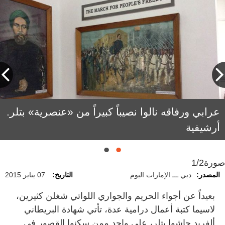
عرابي ورفاقه نالوا نصيباً كبيراً من «عنصرية» بتلر.
أرشيفية
صورة
1/2
المصدر:
دبي ـــ الإمارات اليوم
التاريخ:
07 يناير 2015
بعيداً عن أجواء الحريم والجواري اللواتي شغلن كثيرين،
لاسيما كتبة أعمال درامية عدة، تأتي شهادة البريطاني
ألفريد جاشوا بتلر، على واحد ممن سكنوا القصور في