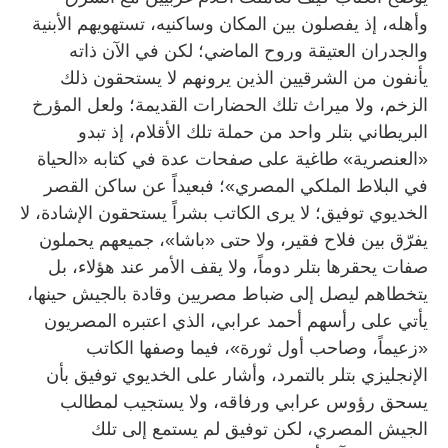
وأهله، إذ يفصلون بين المكان وساكنيه، تستهويهم الأبنية
والجدران العتيقة وروح الماضي؛ لكن في الآن ذاته
يأنفون من الشرقيين الذين يرونهم لا يستحقون ذلك
الزخم، ولا ميراث تلك الحضارات القديمة؛ ولعل المؤرخ
البريطاني بتلر واحد من حملة تلك الأقلام، إذ تبدو
«العنصرية» طاغية على صفحات عدة في كتابه «الحياة
في البلاط الملكي المصري»؛ فبعيداً عن ساكن القصر
الخديوي توفيق؛ لا يرى الكاتب بشراً يستحقون الإشادة، لا
يفرّق بين فلاح فقير، ولا حتى «باشا»، جميعهم يحملون
صفات يحقرها بتلر دوماً، ولا يقف الأمر عند هؤلاء، بل
يتخطاهم ليصل إلى ضباط مصريين وقادة بالجيش حينها،
يأتي على رأسهم أحمد عرابي، الذي اعتبره المصريون
«زعيماً، وصاحب أول ثورة»، فيما وصفها الكاتب
الإنجليزي بتلر بالتمرد، وأشار على الخديوي توفيق بأن
يسحق رؤوس عرابي ورفاقه، ولا يستجيب لمطالب
الجيش المصري، لكن توفيق لم يستمع إلى تلك