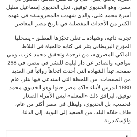
مصر، وهو الخديوي توفيق، نجل الخديوي إسماعيل سليل
أسرة محمد علي، والذي شهدت «المحروسة» في عهده
الكثير من الأحداث المفصلية في تاريخ مصر المعاصر.
تجربة ذاتية، وشهادة ــ تعلن تحيّزها المطلق - يسجلها
المؤرخ البريطاني بتلر في كتابه «الحياة في البلاط
الملكي المصري»، من ترجمة وتحقيق محمد عزب، ومي
موافي، والصادر عن دار ليليت للنشر في مصر، في 268
صفحة. تبدأ الشهادة التي أخذت اتجاهاً روائياً في العديد
من الصفحات، من اللحظة التي استدعي فيها بتلر، عام
1880 ليدرس لأبناء حاكم مصر حينها وهو الخديوي محمد
توفيق، ليرافق ذلك «المعلم» ليس الأمراء الصغار
فحسب، بل الخديوي، وليظل في مصر أكثر من عام،
طاف خلاله البلد، من الصعيد إلى النوبة، إلى الدلتا،
والإسكندرية.