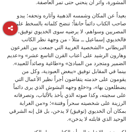
المشورة، وآثر أن ينحني حتى تمر العاصفة.
بعيداً عن المكان وشمسه الذهبية وآثاره وتحفه؛ يبدو
صاحب الكتاب دائماً حانقاً؛ تنضح كلماته بالسخط على
المصريين وسواهم، لا يرضيه سوى الخديوي توفيق،
فالخديوي إسماعيل ــ مثلاً - من وجهة نظر الكاتب
البريطاني «الشخصية الغريبة التي جمعت بين الفرعون
وهارون الرشيد على أعتاب القرن التاسع عشر» و«عديم
الضمير ومتجرد من المبادئ» و«طاغية وصائداً للعبيد».
بينما في المقابل توفيق «يبغض العبودية، وكل من
يقومون على خدمته يتقاضون أجراً نظير الأعمال التي
يضطلعون بها»، و«خلع وجهه البشوش الذي يرى دائماً
على سجيته، وكذا صوته الذي يأخذ بالألباب، وتصرفاته
الرزينة على شخصيته سحراً وفتنة»؛ و«من الغرابة
بمكان أن الخديوي (توفيق) لا يدخن، بل قل إنه الشرقي
الوحيد الذي قابلته لا يدخن».