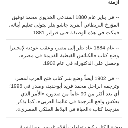
أزمنة
-- في يناير عام 1880 استدعى الخديوي محمد توفيق
المؤرخ البريطاني ألفريد جاشو بتلر ليتولى تعليم أبنائه،
فمكث في هذه الوظيفة حتى فبراير 1881.
-- عام 1884 عاد بتلر إلى مصر، وعقب عودته لإنجلترا
وضع كتاب «الكنائس القبطية القديمة في مصر»،
وحصل على الدكتوراه في عام 1902.
-- في 1902 أيضاً وضع بتلر كتاب فتح العرب لمصر،
وترجمه الراحل محمد فريد أبوحديد، وصدر في 1996؛
أي بعد أكثر من 90 عاماً من صدوره «الأمر الذي
يعكس واقع الترجمة في عالمنا العربي»، كما يذكر
مترجما كتاب «الحياة في البلاط الملكي المصري».
يوضح الكتاب كيف تعاملت أقلام غربيين مع الشرق