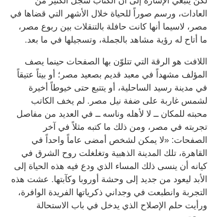
لكن ينبغي الإشارة إلى أن الكتاب سجل الكثير من
العادات، ورسم صوراً للحياة خلال الأشهر التي قضاها في
مصر، لاسيما أنها كانت حافلة بالتنقلات بين ربوع مصر،
ما أتاح له رؤية مشاهد بالجملة، وتسجيلها في ما بعد.
اللافت هو الرقة التي تتلوّن بها الصفحات حينما يصف
المؤلف مشهداً في معبد قديم بصعيد مصر؛ أو بيتاً عتيقاً
في مدينة رسيد الساحلية، أو يتتبع حتى خيوطاً أخيرة
لشمس غاربة على ضفة نيل مصر. لم يخف الكاتب
محبته للمكان ــ لا لأهله وناسه ــ في العديد من مفاصل
تجربته في مصر، ومن ذلك ما كتبه مثلاً في آخر
الصفحات: «لا يمكن لشخص أمضى عاماً واحداً في
القاهرة، تلك المدينة الذهبية وتغلغلت روح الشرق في
كيانه أن ينسى ذلك المساء الذي ودع فيه هذه الحياة إلى
الأبد ليعود من جديد إلى وحشة أوروبا وكآبتها. عشت هذه
التجربة وانطبعت في وجداني ذكرياتها الفريدة الوافرة،
ورأيت حلم الإصلاح الذي يدخل في باب الاستحالة