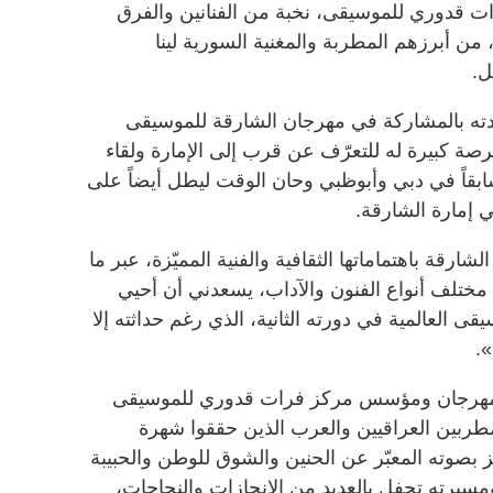
ت قدوري للموسيقى، نخبة من الفنانين والفرق
ية وأجنبية، من أبرزهم المطربة والمغنية السورية لينا
ل.
ته بالمشاركة في مهرجان الشارقة للموسيقى
فرصة كبيرة له للتعرّف عن قرب إلى الإمارة ولقاء
 سابقاً في دبي وأبوظبي وحان الوقت ليطل أيضاً على
 إمارة الشارقة.
رقة باهتماماتها الثقافية والفنية المميّزة، عبر ما
ختلف أنواع الفنون والآداب، يسعدني أن أحيي
 العالمية في دورته الثانية، الذي رغم حداثته إلا
.
للمهرجان ومؤسس مركز فرات قدوري للموسيقى
لمطربين العراقيين والعرب الذين حققوا شهرة
بصوته المعبّر عن الحنين والشوق للوطن والحبيبة
مسيرته تحفل بالعديد من الإنجازات والنجاحات،