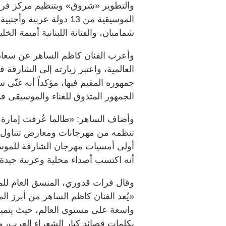
والتطوير «شروق» وبتنظيم مركز فرا
الموسيقية من 13 دولة عرب
شماميان، والفنانة اللبنانية أميمة الخلي
وأعرب الفنان كاظم الساهر عن سعاد
العالمية، واعتبر زيارته إلى الشارقة 
جمهوره المقيم فيها، مؤكداً أنه غنّى
الجمهور المتذوق للغناء والموسيقى في
وأضاف الساهر: «طالما عُرفت إمارة الشا
تنظمه من مهرجانات ومعارض تتناول م
أولى أمسيات مهرجان الشارقة للموسيقى
أنه اكتسب أصداء محلية وعربية جيدة»
وقال فرات قدوري، المنسق العام 
«يُعد الفنان كاظم الساهر من أبرز ا
واسعة على مستوى العالم، حيث يتميز 
بكلمات قصائد كبار الشعراء العرب، و