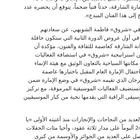
ة الشارقة، حدثاً فنياً ضخماً، يتوقع أن يحضره عدد
إلى هذا الفنان المبدع».
ت في «شروق» فاطمة الشويهي، عن سعادتهم
 في أول عروض الدورة الثانية التي ستكون حافلة
نة الشارقة كعاصمة للثقافة والفنون، مؤكدة أن
من استراتيجية «شروق» في استضافة الفعاليات
انتها السياحية بالتعاون الوثيق مع هيئة الإنماء
فال الإمارة العام المقبل باختيارها عاصمة
مهرجان الذي تقيمه «شروق» في وضع الإمارة ضمن
وتستضيف الفعاليات الموسيقية المرموقة، مع تركيز
قى الراقية التي يقدمها نخبة من كبار الموسيقيين
ديد من النجاحات والإنجازات منذ أغنيته الأولى «يا
ورد العشق» عام 1981، حيث أصدر 24 ألبوماً على مدار ثلاثة عقود، وأحيا مئات الحفلات
صل على العديد من الجوائز والأوسمة من كبرى