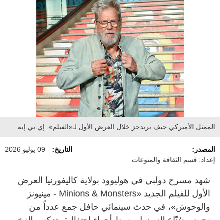
الممثل الأميركي جيف بريدجز خلال العرض الأول لـ«الفيلم». إي.بي.إيه
المصدر:
التاريخ:
09 يوليو 2026
إعداد: قسم الثقافة والمنوعات
شهد مسرح دولبي في هوليوود بولاية كاليفورنيا العرض
الأول للفيلم الجديد «Minions & Monsters - مينيونز
والوحوش»، في حدث سينمائي حافل جمع عدداً من
نجوم وصُنّاع السينما، وسط أجواء احتفالية، تعكس الزخم