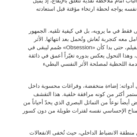
اب أمام ملاحظة نقدية تتعلق بالإيقاع، إذ يميل
 نفسه يواجه لحظة ارتخاء مؤقتة قبل استعادته
جلى فقط في ما يرويه، بل في كيفية تلقيه. الجمهور
مل معه كتجربة تُعاش وتُحمل بعد انتهائها. الأثر
النفسي الممتد أصبح جزءاً من هوية الفيلم، حتى بدا كأن «Obsession» صُمم ليبقى في
، وهذا التحول يعكس بدوره تغيّراً أعمق في ذائقة
مة اللحظية لمصلحة الأثر النفسي البطيء
ً في أدواته: إضاءة منخفضة، وفراغات محسوبة داخل
ر أكثر من كونه مرافقة خلفية. هذا التقشف
أيضاً نوعاً من التماثل البصري الذي يحدّ أحياناً من
المناخ الإحساسي نفسه لفترات طويلة من دون كسور
 منطقة الانضباط الداخلي، حيث تُخفى الانفعالات