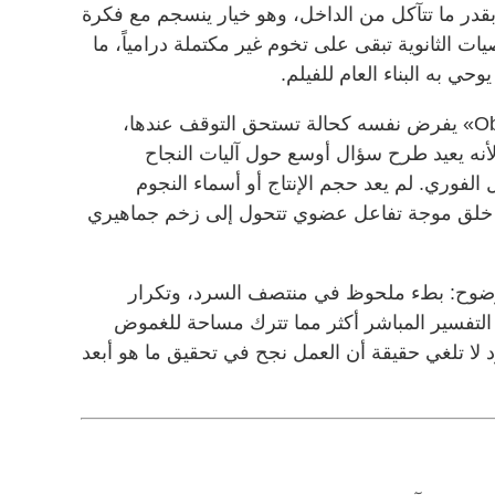
بقدر ما تتآكل من الداخل، وهو خيار ينسجم مع فكرة
 الثانوية تبقى على تخوم غير مكتملة درامياً، ما
حي به البناء العام للفيلم.
رغم هذه الملاحظات، فإن «Obsession» يفرض نفسه كحالة تستحق التوقف عندها،
لأنه يعيد طرح سؤال أوسع حول آليات النجاح
لفوري. لم يعد حجم الإنتاج أو أسماء النجوم
ى خلق موجة تفاعل عضوي تتحول إلى زخم جماهيري
بوضوح: بطء ملحوظ في منتصف السرد، وتكرار
ى التفسير المباشر أكثر مما تترك مساحة للغموض
ود لا تلغي حقيقة أن العمل نجح في تحقيق ما هو أبعد