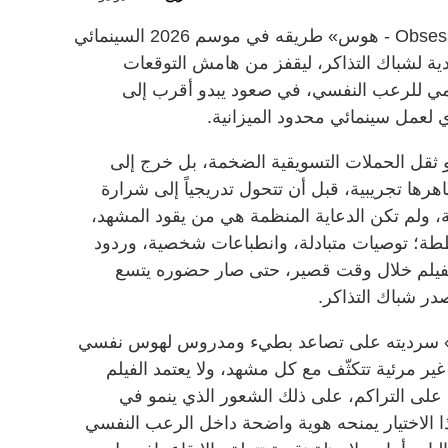
من خارج التوقعات، يشق فيلم «Obsession - هوس» طريقه في موسم 2026 السينمائي
يدية لشباك التذاكر، ليقفز من هامش التوقعات
لمي للرعب النفسي، في صعود يبدو أقرب إلى
 لعمل سينمائي محدود الميزانية.
 أو ثقل الحملات التسويقية الضخمة، بل خرج إلى
ها تجريبية، قبل أن تتحول تدريجياً إلى شرارة
 ولم تكن الدعاية المنظمة هي من يقود المشهد،
ططة؛ توصيات متبادلة، وانطباعات شخصية، وردود
يلم خلال وقت قصير، حتى صار حضوره يتسع
صدر شباك التذاكر.
 قلب التجربة، يبني «Obsession» سرديته على تصاعد بطيء ومدروس لهوس نفسي
ر مرئية تتكثّف مع كل مشهد، ولا يعتمد الفيلم
على التراكم، على ذلك الشعور الذي ينمو في
ا الاختيار يمنحه هوية واضحة داخل الرعب النفسي