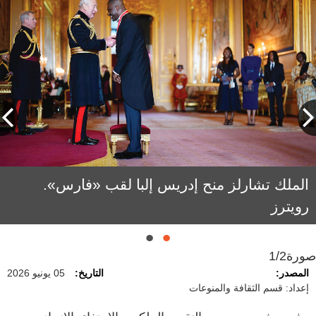
الملك تشارلز منح إدريس إلبا لقب «فارس».
ميرا سيال من أكثر الشخصيات تأثيراًً في الثقافة
رويترز
البريطانية. رويترز
صورة
1/2
المصدر:
التاريخ:
05 يونيو 2026
إعداد: قسم الثقافة والمنوعات