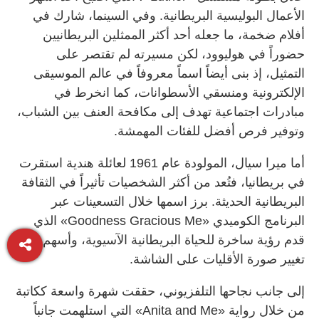
الأعمال البوليسية البريطانية. وفي السينما، شارك في
أفلام ضخمة، ما جعله أحد أكثر الممثلين البريطانيين
حضوراً في هوليوود، لكن مسيرته لم تقتصر على
التمثيل، إذ بنى أيضاً اسماً معروفاً في عالم الموسيقى
الإلكترونية ومنسقي الأسطوانات، كما انخرط في
مبادرات اجتماعية تهدف إلى مكافحة العنف بين الشباب،
وتوفير فرص أفضل للفئات المهمشة.
أما ميرا سيال، المولودة عام 1961 لعائلة هندية استقرت
في بريطانيا، فتُعد من أكثر الشخصيات تأثيراً في الثقافة
البريطانية الحديثة. برز اسمها خلال التسعينات عبر
البرنامج الكوميدي «Goodness Gracious Me» الذي
قدم رؤية ساخرة للحياة البريطانية الآسيوية، وأسهم في
تغيير صورة الأقليات على الشاشة.
إلى جانب نجاحها التلفزيوني، حققت شهرة واسعة ككاتبة
من خلال رواية «Anita and Me» التي استلهمت جانباً