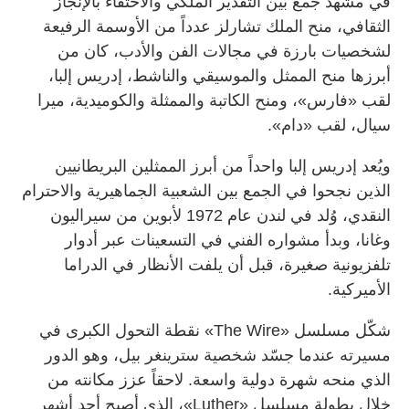
في مشهد جمع بين التقدير الملكي والاحتفاء بالإنجاز
الثقافي، منح الملك تشارلز عدداً من الأوسمة الرفيعة
لشخصيات بارزة في مجالات الفن والأدب، كان من
أبرزها منح الممثل والموسيقي والناشط، إدريس إلبا،
لقب «فارس»، ومنح الكاتبة والممثلة والكوميدية، ميرا
سيال، لقب «دام».
ويُعد إدريس إلبا واحداً من أبرز الممثلين البريطانيين
الذين نجحوا في الجمع بين الشعبية الجماهيرية والاحترام
النقدي، وُلد في لندن عام 1972 لأبوين من سيراليون
وغانا، وبدأ مشواره الفني في التسعينات عبر أدوار
تلفزيونية صغيرة، قبل أن يلفت الأنظار في الدراما
الأميركية.
شكّل مسلسل «The Wire» نقطة التحول الكبرى في
مسيرته عندما جسّد شخصية سترينغر بيل، وهو الدور
الذي منحه شهرة دولية واسعة. لاحقاً عزز مكانته من
خلال بطولة مسلسل «Luther»، الذي أصبح أحد أشهر