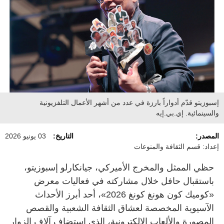
إسبوزيتو قدّم أدواراً بارزة في عدد من أشهر الأعمال التلفزيونية
والسينمائية. إي.بي.إيه
المصدر:
التاريخ:
03 يونيو 2026
إعداد: قسم الثقافة والمنوعات
حظي الممثل والمخرج الأميركي، جيانكارلو إسبوزيتو،
باستقبال حافل خلال مشاركته في فعاليات معرض
«كوميك كون هونغ كونغ 2026»، أحد أبرز الأحداث
الآسيوية المخصصة لعشاق الثقافة الشعبية والقصص
المصورة والألعاب الإلكترونية، الذي استضاف آلاف الزوار