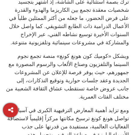
ترك بصمة استثنائية على الشاشة، إذ اشتهر بتجسيد
شخصيات معقدة تجمع بين الكاريزما والهدوء والقدرة
على فرض الحضور، ما جعله من أكثر الممثلين طلباً في
الأعمال الدرامية ذات الطابع التشويقي. كما واصل خلال
السنوات الأخيرة توسيع نشاطه الفني، عبر الإخراج
والمشاركة في مشروعات سينمائية وتلفزيونية متنوعة.
ويشكل «كوميك كون هونغ كونغ» منصة تجمع نجوم
السينما والتلفزيون وصناع الألعاب والرسوم المصورة مع
جمهورهم، حيث يوفر فرصة للإعلان عن المشروعات
الجديدة وعقد جلسات حوارية وتوقيع التذكارات، إلى
جانب عروض خاصة تستقطب عشاق الثقافة الشعبية من
مختلف الفئات العمرية.
ومع تزايد أهمية المعارض الترفيهية الكبرى في آسيا،
تواصل هونغ كونغ ترسيخ مكانتها مركزاً إقليمياً لاستضافة
الفعاليات العالمية، مستفيدة من قدرتها على جذب
الأسماء البارزة في صناعة الترفيه، وتحويل هذه