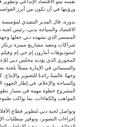
نفسه نمو الاقتصاد الإبداعي وتطوير 
ورؤيتها في أن تكون من أبرز العواصم 
بدوره، قال المدير التنفيذي لمؤسسة د
الاقتصاد والسياحة بدبي، رئيس لجنة 
المستمر الذي تشهده دبي جعلها وجهة م
شراكات وتنفيذ مشاريع مميزة ترتكز 
استوديوهات أمازون إم جي إم وفيلم "
المحوري الذي يؤديه مجلس دبي للإعلا
والسينمائي في الإمارة ممثلاً بلجنة 
وجهةً عالميةً رائدةً للتصوير والإنتاج.
والسياحة والإعلام، في إطار الجهود ال
المشروع خطوة مهمة في مسار تطوير ق
المواهب والكفاءات، بما يواكب طموحا
وتواصل لجنة دبي لتطوير قطاع الأفل
إجراءات التصوير، وتوفير متطلبات الإ
القطاع، بما يضمن تنفيذ الإنتاجات ال