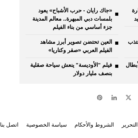
رة
«جاك رايان - حرب الأشباح» يعود
د
بلمسات دبي المبهرة.. معالم المدينة
جزء أساسي من بناء الفيلم
تذب
العين تحتضن تصوير أبرز مشاهد
الفيلم العربي «صقر وكناريا»
بطال
فيلم "الأوديسة" ينعش سياحة صقلية
بنصف مليار دولار
لتحرير
الشروط والأحكام
سياسة الخصوصية
اتصل بنا