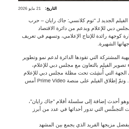
التاريخ:
21 مايو 2026
لفيلم الجديد لـ "توم كلانسي: جاك رايان – حرب
مجلس دبي للإعلام وبدعم من دائرة الاقتصاد
رة كوجهة رائدة للإنتاج الإعلامي، وتسهم في تعريف
هاتها الشهيرة.
يهية المشتركة التي تقودها الدائرة لدعم نمو وتطوير
ء تصوير الفيلم بالتعاون مع مجلس دبي للإعلام،
 الجهة التي أُنشِئت تحت مظلة مجلس دبي للإعلام
لدعم نموّ قطاع الأفلام وتعزيز تطوّره. وتمّ إطلاق الفيلم على منصة Prime Video أمس
 تصوير الفيلم مطلع عام 2025، وهو أحدث إضافة إلى سلسلة أفلام "جاك رايان"،
التجسُّس التي تدور أحداثها في عدد من أبرز
 بفضل مزيجها الفريد الذي يجمع بين المشهد