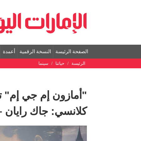
الصفحة الرئيسة
النسخة الرقمية
أعمدة
الرئيسة
حياتنا
سينما
"أمازون إم جي إم" تط
كلانسي: جاك رايان 