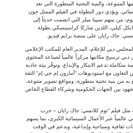
ها المتنوعة، والبنية التحتية المتطورة التي تعد
نمائي. ويؤدي دور البطولة في الفيلم الممثل جون
، من بينهم سيينا ميلر التي انضمت حديثاً إلى
يكل كيلي، اللذين شاركا كراسينسكي بطولة
سي: جاك رايان على منصة برايم فيديو.
مجلس دبي للإعلام، المدير العام للمكتب الإعلامي
دبي ترسيخ مكانتها مركزاً عالمياً لصناعة المحتوى
 متكاملة تدعم الابتكار والإبداع، وتوفّر بيئة جاذبة
 التعاون مع استوديوهات "أمازون إم جي إم" الثقة
تع به من بنية تحتية متطورة، ومواقع تصوير متنوعة،
لجهود بين الجهات الحكومية وشركاء القطاع الخاص
 مثل فيلم "توم كلانسي: جاك رايان – حرب
عالمياً عبر الأعمال السينمائية الكبرى، بما يسهم
مات ثقافية وسياحية وإبداعية، ويدعم في الوقت