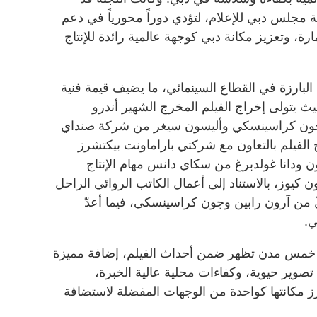
مجلس دبي للإعلام، لتؤدي دوراً محورياً في دعم
ة، وتعزيز مكانة دبي كوجهة عالمية رائدة للإنتاج
لبارزة في القطاع السينمائي، ما يضيف قيمة فنية
حيث يتولى إخراج الفيلم المخرج الشهير أندرو
من جون كراسينسكي وأليسون سيغر من شركة صنداي
ج الفيلم بالتعاون مع شركتي باراماونت بيكتشرز
ن ودانا غولدبرغ من سكاي دانس مهام الإنتاج
 كيوز، بالاستناد إلى أعمال الكاتب الروائي الراحل
ٌ من آرون رابين وجون كراسينسكي، فيما أعدّ
ي.
ن خمس مدن تظهر ضمن أحداث الفيلم، إضافة مميزة
صوير حيوية، وكفاءات محلية عالية الخبرة،
ز مكانتها كواحدة من الوجهات المفضلة لاستضافة