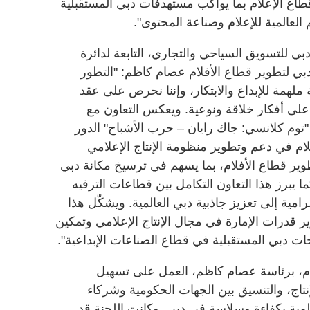
قطاع الإعلام بما يواكب مستهدفات دبي المستقبلية
العالمية للإعلام وصناعة المحتوى".
بي للتسويق السياحي والتجاري، التابعة لدائرة
دبي لتطوير قطاع الأفلام عصام كاظم: "التطور
لهمة للإبداع والابتكار، وإننا نحرص على عقد
على أفكار خلاقة ونوعية. ويعكس التعاون مع
توم كلانسي: جاك رايان – حرب الأشباح" الدور
م في دعم وتطوير منظومة الإنتاج الإعلامي
تطوير قطاع الأفلام، بما يسهم في ترسيخ مكانة دبي
 كما يبرز هذا التعاون التكامل بين قطاعات الترفيه
رامية إلى تعزيز جاذبية دبي العالمية. ويشكّل هذا
درات الإمارة في مجال الإنتاج الإعلامي وتمكين
ت دبي المستقبلية في قطاع الصناعات الإبداعية".
ام، برئاسة عصام كاظم، العمل على تسهيل
نتاج، والتنسيق بين الجهات الحكومية وشركاء
عالمية بكفاءة وسلاسة في دبي. وكانت اللجنة قد