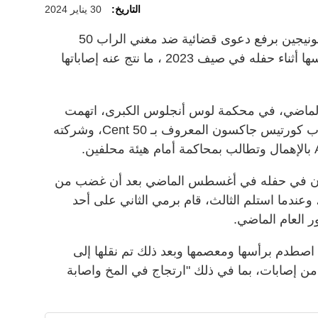
التاريخ:
30 يناير 2024
قامت مذيعة الراديو الأمريكية بريانا مونيجين برفع دعوى قضائية ضد مغني الراب 50
Cent بتهمة رميه لميكروفون على رأسها أثناء حفله في صيف 2023 ، ما نتج عنه إصاباتها
لماضي، في محكمة لوس أنجلوس الكبرى، اتهمت
مقدمة برنامج Power 106 مغني الراب كورتيس جاكسون المعروف بـ 50 Cent، وشركته
فون في حفله في أغسطس الماضي بعد أن غضب من
وعندما استلم الثالث، قام برمي الثاني على أحد
ر العام الماضي.
 اصطدم برأسها ومعصمها وبعد ذلك تم نقلها إلى
إصابات، بما في ذلك "ارتجاج في المخ واصابة