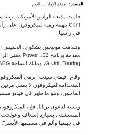
المصدر:
موقع الإمارات اليوم
في رأسها.
وتقدمت مونيجين بشكوى، الخميس ا
G-Unit Touring، ومالك الساحة AEG بالإهمال وتطالب بمحاكمة أمام هيئة محلفين.
وقام "فيفتي سينت" برمي الميكرو
استخدامه لميكروفون لا يعمل مرتين، 
العاملين، وهو ما ظهر في فيديو منشو
ونسبة لدعوى بريانا، فإن الميكروفون
المستشفى بسيارة إسعاف وعولجت من 
في جبهتها وألم في معصمها الأيسر".