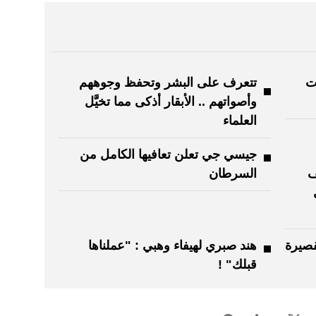
ت
تتعرف على البشر وتحفظ وجوههم
وأصواتهم .. الأبقار أذكى مما تخيَّل
العلماء
جيسي جي تعلن تعافيها الكامل من
ف
السرطان
قصيرة
هند صبري لهيفاء وهبي : "عملناها
قبلك" !