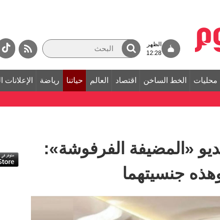
الظهر
12:28
محليات
الخط الساخن
اقتصاد
العالم
حياتنا
رياضة
الإعلانات ا
يو «المضيفة الفرفوشة»:
هذه جنسيتهما