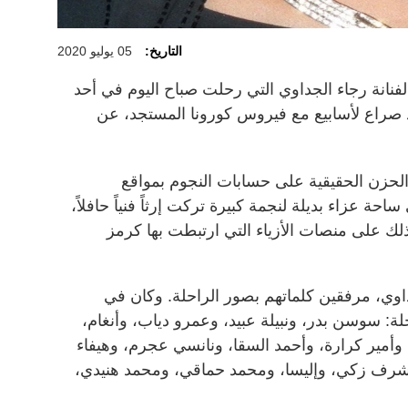
التاريخ:
05 يوليو 2020
فنانة رجاء الجداوي التي رحلت صباح اليوم في أحد
راع لأسابيع مع فيروس كورونا المستجد، عن
الحزن الحقيقية على حسابات النجوم بمواقع
حة عزاء بديلة لنجمة كبيرة تركت إرثاً فنياً حافلاً،
لك على منصات الأزياء التي ارتبطت بها كرمز
اوي، مرفقين كلماتهم بصور الراحلة. وكان في
حلة: سوسن بدر، ونبيلة عبيد، وعمرو دياب، وأنغام،
وأمير كرارة، وأحمد السقا، ونانسي عجرم، وهيفاء
شرف زكي، وإليسا، ومحمد حماقي، ومحمد هنيدي،