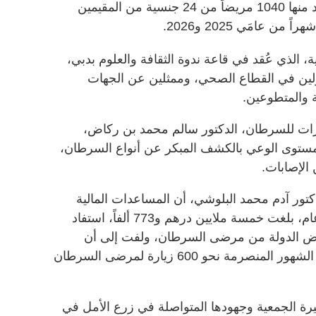
خمسة ملايين درهم و773 ألفاً، استفاد منها 1040 مريضاً من 24 جنسية من المقيمين
، الذي عُقد في قاعة ندوة الثقافة والعلوم بدبي،
ن في القطاع الصحي، وممثلين عن الجهات
 والمتطوعين.
رات للسرطان، الدكتور سالم محمد بن ركاض،
ع مستوى الوعي بالكشف المبكر عن أنواع السرطان،
الإصابات.
دكتور آدم محمد البلوشي، أن المساعدات المالية
للمرضى، التي قدمتها الجمعية خلال عام، بلغت خمسة ملايين درهم و773 ألفاً، استفاد
 على أرض الدولة من مرضى السرطان، ولفت إلى أن
الجمعية عبر فروعها كافة نظمت في الشهور المنصرمة نحو 600 زيارة لمرضى السرطان
 الجمعية وجهودها المتواصلة في زرع الأمل في