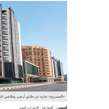
«المشروع» عبارة عن طابق أرضي وطابقين للمواقف و10 طوابق سكنية متكرر
المصدر:
الشارقة - الإمارات اليوم