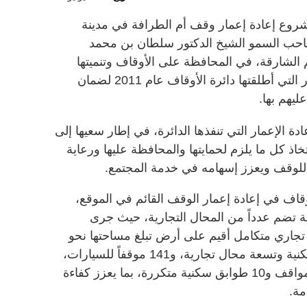
روع إعادة إعمار وقف أم الطرافة في مدينة
صاحب السمو الشيخ الدكتور سلطان بن محمد
لشارقة، في المحافظة على الأوقاف وتنميتها
واستدامتها، وضمن خطة إعادة الإعمار التي أطلقتها دائرة الأوقاف عام 2011 لضمان
ليهم بها.
 الإعمار التي تنفذها الدائرة، في إطار سعيها إلى
تخاذ كل ما يلزم لحمايتها والمحافظة عليها ورعاية
ة للوقف ويعزز إسهامه في خدمة المجتمع.
أوقاف في إعادة إعمار الوقف القائم في الموقع،
 تضم عدداً من المحال التجارية، حيث جرى
جاري متكامل أقيم على أرض تبلغ مساحتها نحو
1853 متراً مربعاً، ويضم 140 شقة سكنية وتسعة محال تجارية، و141 موقفاً للسيارات،
موزعة على طابق أرضي وطابقين للمواقف و10 طوابق سكنية متكررة، بما يعزز كفاءة
مة.