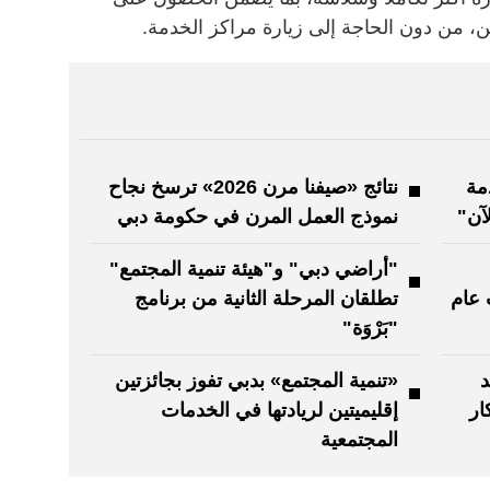
، من دون الحاجة إلى زيارة مراكز الخدمة.
 إدراج 180 خدمة
نتائج «صيفنا مرن 2026» ترسخ نجاح
آن"
نموذج العمل المرن في حكومة دبي
"أراضي دبي" و"هيئة تنمية المجتمع"
 عام
تطلقان المرحلة الثانية من برنامج
"بَرْوَة"
د
«تنمية المجتمع» بدبي تفوز بجائزتين
ار
إقليميتين لريادتها في الخدمات
المجتمعية