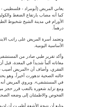
كما أنه مصاب بارتفاع الضغط والكولي
درهماً.
الأساسية اليومية.
وأكد تقرير طبي صادر من المستشفى إد
معاناته ألماً شديداً في المعدة، قبل
الفقري، وأضاف أن «المريض أصيب سا
حالته الصحية تدهورت أخيراً، وهو يح
في المستشفى». ويروي المريض أنه عان
ومع تزايد شعوره بالتعب قرر حجز مو
الفحوص والاطمئنان إلى وضعه الصح
وتابع أن نتيجة الأشعة أظهرت أن لدي