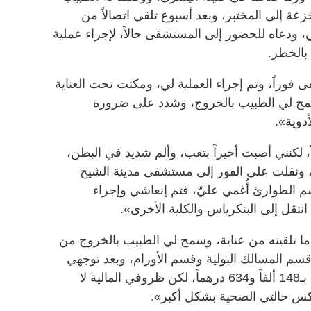
عة إلى المختبر، وبعد أسبوع تلقى اتصالاً من
، ودعاه للحضور إلى المستشفى حالاً، لإجراء عملية
 بالخطر.
وراً، وتم إجراء العملية لي، ومكثت تحت العناية
مح لي الطبيب بالخروج، وشدد على ضرورة
أدوية».
لكنني أصبت أخيراً بتعب، وألم شديد في البطن،
، ونقلت على الفور إلى مستشفى مدينة الشيخ
الطوارئ أُغمي عليّ، فتم إنعاشي وإجراء
انتقل إلى البنكرياس والكلية الأخرى».
ما تلقيته من عناية، وسمح لي الطبيب بالخروج من
م المسالك البولية وقسم الأورام، وبعد توجهي
إلى هناك علمت بأنني أحتاج إلى علاج بـ148 ألفاً و634 درهماً، لكن ظروفي المالية لا
تكس حالتي الصحية بشكل أكبر».