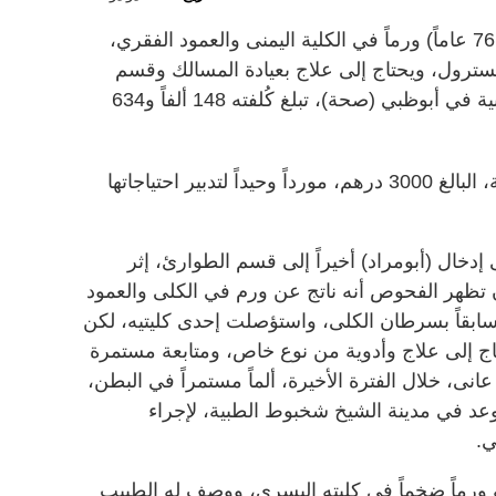
يعاني المريض (أبومراد - فلسطيني - 76 عاماً) ورماً في الكلية اليمنى والعمود الفقري،
سترول، ويحتاج إلى علاج بعيادة المسالك وقسم
الأورام في مدينة الشيخ شخبوط الطبية في أبوظبي (صحة)، تبلغ كُلفته 148 ألفاً و634
وتعتمد أسرة المريض على راتب الابنة، البالغ 3000 درهم، مورداً وحيداً لتدبير احتياجاتها
خال (أبومراد) أخيراً إلى قسم الطوارئ، إثر
 أن تظهر الفحوص أنه ناتج عن ورم في الكلى والعمود
بقاً بسرطان الكلى، واستؤصلت إحدى كليتيه، لكن
تاج إلى علاج وأدوية من نوع خاص، ومتابعة مستمرة
ى، خلال الفترة الأخيرة، ألماً مستمراً في البطن،
عد في مدينة الشيخ شخبوط الطبية، لإجراء
ي.
ه ورماً ضخماً في كليته اليسرى، ووصف له الطبيب