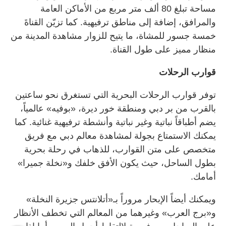
مساحة تبلغ 80 ألف متر مربع من الأماكن العامة
والمرافق، إضافة إلى مناطق ترفيهية. كما تزيّن القناةَ
خمسة جسور للمشاة، ما يتيح للزوار مشاهدة المدينة من
منظار مميز على طول القناة.
قوارب الرحلات
توفر قوارب الرحلات البحرية التي تستغرق نحو ساعتين
بالقرب من بر دبي ومنطقة خور ديرة، «بوفيه» عالمياً،
يضم أطباقاً نباتية وغير نباتية وأنشطة ترفيهية غنائية. كما
يمكنك الاستمتاع بجولة لمشاهدة معالم دبي مع فريق
متخصص على متن القوارب، للذهاب في رحلة بحرية
بطول الساحل، حيث يكون الأفق خلفك و«نخلة جميرا»
أمامك.
ويمكنك أيضاً الإبحار مروراً بـ«أتلانتس جزيرة النخلة»
و«برج العرب» وغيرهما من المعالم التي تخطف الأنظار