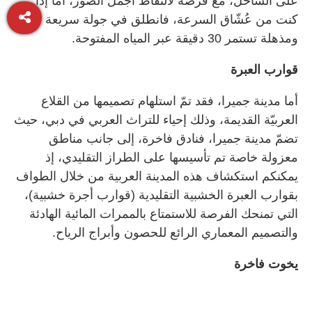
على الساحل، مع فرصة لالتقاط أجمل الصور، أما إذا
كنت من عُشّاق السرعة، فانطلق في جولة سريعة
ومذهلة تستمر 30 دقيقة عبر المياه المفتوحة.
قوارب العبرة
أما مدينة جميرا، فقد تمّ استلهام تصميمها من القلاع
العربيّة القديمة، وذلك إحياء للتراث العربي في دبي، حيث
تضمّ مدينة جميرا، فنادق فاخرة، إلى جانب مناطق
معزولة خاصة تم تأسيسها على الطراز التقليدي، إذ
يمكنكم استكشاف هذه المدينة العربية من خلال الطواف
بقوارب العبرة الخشبية التقليدية (قوارب أجرة خشبية)،
التي تمنحك الفرصة للاستمتاع بالممرات المائية الهادئة
والتصميم المعماري الرائع للحصون وأبراج الرياح.
يخوت فاخرة