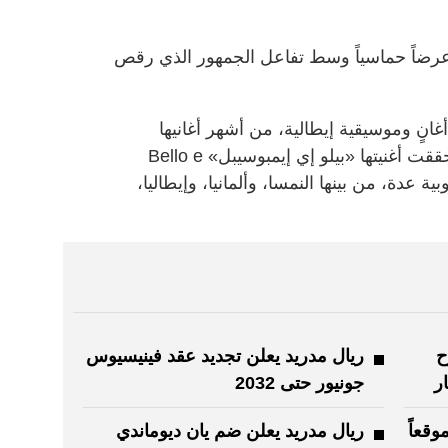
 عرضاً حماسياً وسط تفاعل الجمهور الذي رقص
 أغانٍ وموسيقية إيطالية، من أشهر أغانيها
«فوتورومانزا»، و«آي ماتشي»، كما حققت أغنيتها «بيلو إي إيمبوسيبل» Bello e
ول أوروبية عدة، من بينها النمسا، وألمانيا، وإيطاليا،
ح
ريال مدريد يعلن تجديد عقد فينيسيوس
ر
جونيور حتى 2032
 الاقتصاد": حجب 14122 موقعاً
ريال مدريد يعلن ضم يان ديوماندي