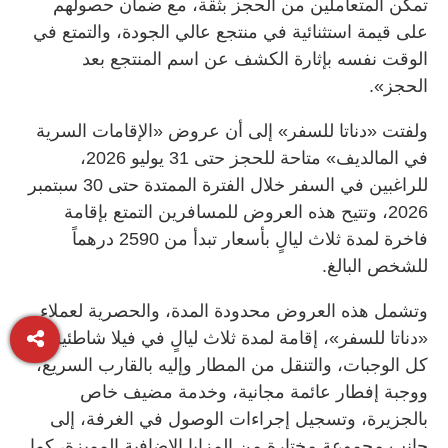
تمكن المتعاملين من الحجز بثقة، مع ضمان حصولهم
على قيمة استثنائية في منتجع عالي الجودة، والتمتع في
الوقت نفسه بإثارة الكشف عن اسم المنتجع بعد
الحجز».
ولفتت «دناتا للسفر» إلى أن عروض «الإقامات السرية
في المالديف» متاحة للحجز حتى 31 يوليو 2026،
للراغبين في السفر خلال الفترة الممتدة حتى 30 سبتمبر
2026، وتتيح هذه العروض للمسافرين التمتع بإقامة
فاخرة لمدة ثلاث ليالٍ بأسعار تبدأ من 2590 درهماً
للشخص البالغ.
وتشمل هذه العروض محدودة المدة، والحصرية لعملاء
«دناتا للسفر»، إقامة لمدة ثلاث ليالٍ في فيلا شاطئية مع
كل الوجبات، والتنقل من المطار وإليه بالقارب السريع،
ووجبة إفطار عائمة مجانية، وخدمة مضيف خاص
بالجزيرة، وتسجيل إجراءات الوصول في الغرفة، إلى
جانب مجموعة مختارة من المزايا الإضافية المميزة، كما