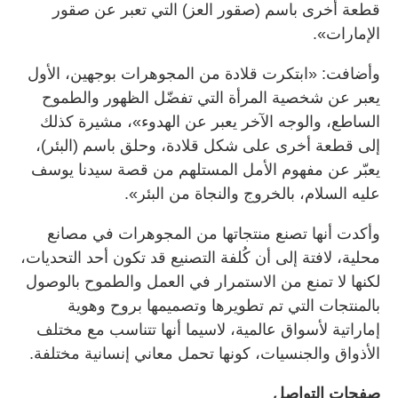
قطعة أخرى باسم (صقور العز) التي تعبر عن صقور
الإمارات».
وأضافت: «ابتكرت قلادة من المجوهرات بوجهين، الأول
يعبر عن شخصية المرأة التي تفضّل الظهور والطموح
الساطع، والوجه الآخر يعبر عن الهدوء»، مشيرة كذلك
إلى قطعة أخرى على شكل قلادة، وحلق باسم (البئر)،
يعبّر عن مفهوم الأمل المستلهم من قصة سيدنا يوسف
عليه السلام، بالخروج والنجاة من البئر».
وأكدت أنها تصنع منتجاتها من المجوهرات في مصانع
محلية، لافتة إلى أن كُلفة التصنيع قد تكون أحد التحديات،
لكنها لا تمنع من الاستمرار في العمل والطموح بالوصول
بالمنتجات التي تم تطويرها وتصميمها بروح وهوية
إماراتية لأسواق عالمية، لاسيما أنها تتناسب مع مختلف
الأذواق والجنسيات، كونها تحمل معاني إنسانية مختلفة.
صفحات التواصل