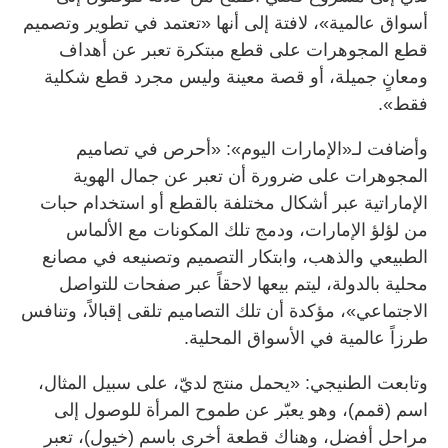
أسواق عالمية»، لافتة إلى أنها «تعتمد في تطوير وتصميم
قطع المجوهرات على قطع مبتكرة تعبر عن أهداف
ومعانٍ جميلة، أو قصة معينة وليس مجرد قطع شكلية
فقط».
وأضافت لـ«الإمارات اليوم»: «أحرص في تصاميم
المجوهرات على ضرورة أن تعبر عن جمال الهوية
الإماراتية عبر أشكال مختلفة بالقطع أو استخدام حبات
من لؤلؤ الإمارات، ودمج تلك المكونات مع الألماس
الطبيعي والذهب، وابتكار التصميم وتصنيعه في مصانع
محلية بالدولة، ليتم بيعها لاحقاً عبر صفحات للتواصل
الاجتماعي»، مؤكدة أن تلك التصاميم تلقى إقبالاً، وتنافس
طرزاً عالمية في الأسواق المحلية.
وتابعت الطنيجي: «يحمل منتج لديّ، على سبيل المثال،
اسم (قمم)، وهو يعبّر عن طموح المرأة للوصول إلى
مراحل أفضل، وهناك قطعة أخرى باسم (خيول)، تعبر