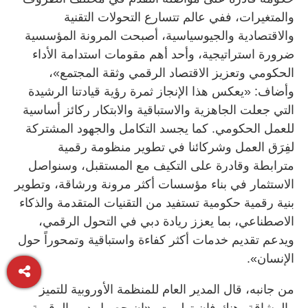
والمتغيرات، ففي عالم تتسارع التحولات التقنية
والاقتصادية والجيوسياسية، أصبحت المرونة المؤسسية
ضرورة استراتيجية، وأحد أهم مقومات استدامة الأداء
الحكومي وتعزيز الاقتصاد الرقمي وثقة المجتمع»،
وأضاف: «يعكس هذا الإنجاز ثمرة رؤية قيادتنا الرشيدة
التي جعلت الجاهزية والاستباقية والابتكار ركائز أساسية
للعمل الحكومي. كما يجسد التكامل والجهود المشتركة
لفِرَق العمل وشركائنا في تطوير منظومة رقمية
مترابطة وقادرة على التكيف مع المستقبل، وسنواصل
الاستثمار في بناء مؤسسات أكثر مرونة ورشاقة، وتطوير
بنية رقمية حكومية تستفيد من التقنيات المتقدمة والذكاء
الاصطناعي، بما يعزز ريادة دبي في التحول الرقمي،
ويدعم تقديم خدمات أكثر كفاءة واستباقية وتمحوراً حول
الإنسان».
من جانبه، قال المدير العام للمنظمة الأوروبية للتميز
والرشاقة، هنك فان توليرت، «إن حصول دبي الرقمية