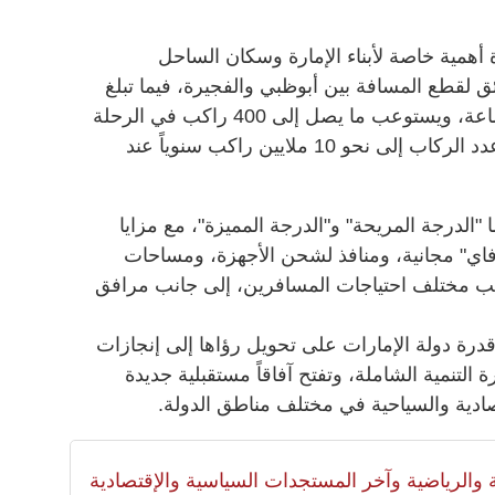
همية خاصة لأبناء الإمارة وسكان الساحل
 إذ يستغرق القطار 105 دقائق لقطع المسافة بين أبوظبي والفجيرة، فيما تبلغ
سرعته القصوى 200 كيلومتر في الساعة، ويستوعب ما يصل إلى 400 راكب في الرحلة
الواحدة، مع توقعات بوصول إجمالي عدد الركاب إلى نحو 10 ملايين راكب سنوياً عند
"الدرجة المريحة" و"الدرجة المميزة"، مع مزايا
ي" مجانية، ومنافذ لشحن الأجهزة، ومساحات
اسب مختلف احتياجات المسافرين، إلى جانب مرافق
رة دولة الإمارات على تحويل رؤاها إلى إنجازات
تنمية الشاملة، وتفتح آفاقاً مستقبلية جديدة
قتصادية والسياحية في مختلف مناطق الدولة.
لية والرياضية وآخر المستجدات السياسية والإقتصادية