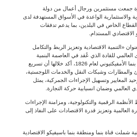
رة جمعت مستثمرين ورجال أعمال من دولة
ة والاستثمارية الواعدة في الأسواق المستهدفة لدى
القطاع الخاص في البلدين، بما يدعم تدفقات
و الاقتصادي المستدام.
ن «التنمية الاقتصادية وتعزيز الربط والتكامل
لعالمي للقادة الذي عُقد في العاصمة البنمية
بمناسبة الذكرى المئوية الثانية لمؤتمر بنما الأمفيكتيوني لعام 1826، أكد خلالها أن تسريع
انئ والمطارات وشبكات النقل والخدمات اللوجستية،
حيد المعايير وتسهيل الإجراءات الجمركية، يمثل
دي العالمي وضمان انسيابية حركة التجارة.
ط الأنظمة الرقمية والتكنولوجية، ومزامنة الإجراءات
ة العالمية وتعزيز قدرة الاقتصادات على النفاذ إلى
ية شملت قناة بنما ومنطقة بنما باسيفيكو الاقتصادية