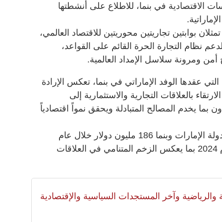
ت الاقتصادية في بنما، للاطلاع على أنشطتها
إماراتية.
تمثلان بوابتين تجاريتين محوريتين للاقتصاد العالمي،
عم نظام التجارة الحرة القائم على القواعد،
أمن ومرونة سلاسل الإمداد العالمية.
 التي عقدها الوفد الإماراتي في بنما، تعكس الإرادة
رتقاء بالعلاقات التجارية والاستثمارية إلى
بما يخدم المصالح المتبادلة ويحقق نمواً اقتصادياً
وبلغت قيمة التجارة غير النفطية بين دولة الإمارات وبنما 186 مليون دولار خلال عام
2025، بنمو نسبته 49.7% مقارنة بعام 2024 بما يعكس الزخم المتنامي في العلاقات
لية والرياضية وآخر المستجدات السياسية والإقتصادية