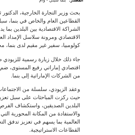
المصدر:
بنما سيتي - وام
بحث وزير التجارة الخارجية، الدكتور 
القطاعين العام والخاص في بنما، سبل 
الشراكة الاقتصادية بين البلدين بما ي
الاقتصادي ومرونة سلاسل الإمداد الع
كولومبيا، سفير غير مقيم لدى بنما، 
جاء ذلك خلال زيارة رسمية للزيودي ض
اقتصادي إماراتي رفيع المستوى، ضم
من الشركات الإماراتية إلى بنما.
وعقد الزيودي، سلسلة من الاجتماعات
حيث ركزت المباحثات على سبل تعزيز ال
البلدين الصديقين، واستكشاف الفرص 
والاستفادة من المكانة المحورية التي ت
العالمية بما يسهم في تعزيز تدفق التج
القطاعات الاستراتيجية.