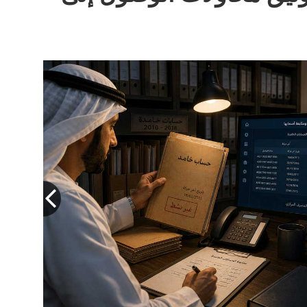
ور يُلزم المؤسسات ببذل جهود معقولة
ين وتوثيق تلك الجهود. أرشيفية