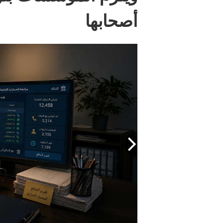
أصحابها
«المركزي» أكد أن النظام المط
للتواصل مع المستفيدين المستحق