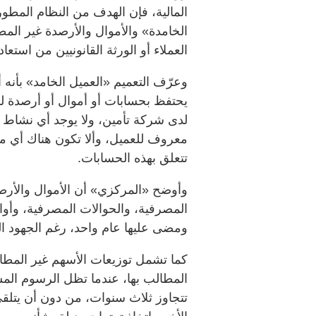
المالية، فإن الهدف من النظام المطو
الخامدة» والأموال والأرصدة غير الم
العملاء أو الورثة القانونيين من استعا
وعرّف التعميم «العميل الخامد» بأنه أي
يحتفظ بحسابات أو أموال أو أرصدة ل
لدى شركة تأمين، ولا يوجد أي نشاط ع
معروف للعميل، وألا تكون هناك أي من
تتعلق بهذه الحسابات.
وأوضح «المركزي» أن الأموال والأرصد
المصرفية، والحوالات المصرفية، وأوام
ومضى عليها عام واحد، رغم الجهود الت
كما تشمل توزيعات الأسهم غير المطال
المطالب بها، عندما تظل الرسوم الم
تتجاوز ثلاث سنوات، من دون أن يتلق