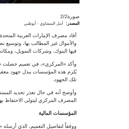
صورة
2/2
المصدر:
أمل المنشاوي - أبوظبي
أفاد مصرف الإمارات العربية المتحدة
والأموال غير المطالب بها، وتوسيع ن
فيها البنوك، وشركات التمويل، ومكا
وأكد «المركزي»، في تعميم حصلت «ال
يُلزم هذه المؤسسات ببذل جهود معقو
تلك الجهود.
وأوضح أنه في حال تعذر تحديد المستف
المصرف المركزي ليتولى الاحتفاظ بها 
المؤسسات المالية
ووفقاً لتفاصيل التعميم، الذي أرسله