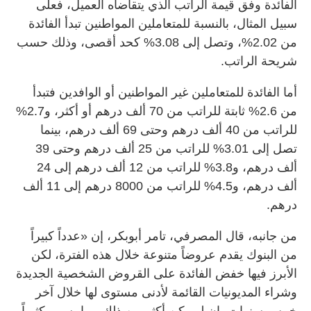
الفائدة وفق قيمة الراتب الذي يتقاضاه العميل، فعلى
سبيل المثال، بالنسبة للمتعاملين المواطنين تبدأ الفائدة
من 2.02%، وتصل إلى 3.08% كحد أقصى، وذلك حسب
شريحة الراتب.
أما الفائدة للمتعاملين غير المواطنين أو الوافدين فتبدأ
من 2.6% ثابتة للراتب من 70 ألف درهم أو أكثر، و2.7%
للراتب من 40 ألف درهم وحتى 69 ألف درهم، بينما
تصل إلى 3.01% للراتب من 25 ألف درهم وحتى 39
ألف درهم، و3.8% للراتب من 12 ألف درهم إلى 24
ألف درهم، و4.5% للراتب من 8000 درهم إلى 11 ألف
درهم.
من جانبه، قال المصرفي، تامر أبوبكر، إن «عدداً كبيراً
من البنوك يقدم عروضاً متنوعة خلال هذه الفترة، لكن
الأبرز فيها خفض الفائدة على القروض الشخصية الجديدة
وشراء المديونيات القائمة لأدنى مستوى لها خلال آخر
خمس سنوات، إن لم يكن أكثر من ذلك، بما يسهم كثيراً