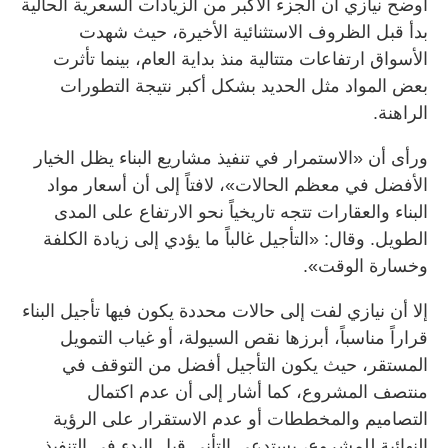
أوضح نيازي أن الجزء الأكبر من الزيادات السعرية الحالية
بدأ قبل الظروف الاستثنائية الأخيرة، حيث شهدت
الأسواق ارتفاعات متتالية منذ بداية العام، بينما تأثرت
بعض المواد مثل الحديد بشكل أكبر نتيجة التطورات
الراهنة.
ورأى أن «الاستمرار في تنفيذ مشاريع البناء يظل الخيار
الأفضل في معظم الحالات»، لافتاً إلى أن أسعار مواد
البناء والعقارات تتجه تاريخياً نحو الارتفاع على المدى
الطويل. وقال: «التأجيل غالباً ما يؤدي إلى زيادة الكلفة
وخسارة الوقت».
إلا أن نيازي لفت إلى حالات محددة يكون فيها تأجيل البناء
قراراً مناسباً، أبرزها نقص السيولة، أو غياب التمويل
المستقر، حيث يكون التأجيل أفضل من التوقف في
منتصف المشروع، كما أشار إلى أن عدم اكتمال
التصاميم والمخططات أو عدم الاستقرار على الرؤية
النهائية للمشروع، يستدعي التأني قبل البدء في التنفيذ.