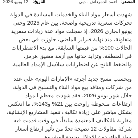
المصدر:
أحمد الدمرداش - دبي
التاريخ:
12 يونيو 2026
شهدت أسعار مواد البناء والخدمات المساندة في الدولة
تحركات سعرية تدريجية واضحة، بين عام 2025 وحتى
يونيو الجاري 2026، إذ سجلت مواد عدة زيادات سعرية
متفاوتة، منذ نهاية فبراير الماضي، جاوزت في بعض
الحالات 100% من قيمتها السابقة، مع بدء الاضطرابات
في المنطقة، وتزايد حدتها مع أزمة مضيق هرمز،
والضغط الناتج عن اضطرابات سلاسل الإمداد العالمية.
وبحسب مسح جديد أجرته «الإمارات اليوم» على عدد
من شركات ومنافذ بيع مواد البناء والتسليح في الدولة،
خلال شهر يونيو 2026، فقد شهدت معظم المواد
ارتفاعات ملحوظة راوحت بين 21% و143%، ما انعكس
بشكل مباشر على زيادة تكاليف تنفيذ المشاريع الإنشائية،
مقارنة بالتكاليف المعتمدة سابقاً، في وقت قدمت فيه
شركة مقاولات 12 نصيحة تحدّ من تأثير ارتفاع أسعار
مواد البناء، دون الإخلال بجودة المشروع.