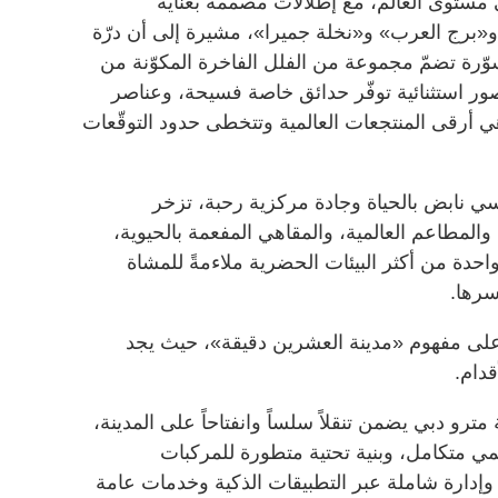
ى مستوى العالم، مع إطلالات مصممة بعناية
و«برج العرب» و«نخلة جميرا»، مشيرة إلى أن درّة
ة تضمّ مجموعة من الفلل الفاخرة المكوّنة من
استثنائية توفّر حدائق خاصة فسيحة، وعناصر
 أرقى المنتجعات العالمية وتتخطى حدود التوقّعات
 نابض بالحياة وجادة مركزية رحبة، تزخر
والمطاعم العالمية، والمقاهي المفعمة بالحيوية،
ً واحدة من أكثر البيئات الحضرية ملاءمةً للمشاة
سرها.
لى مفهوم «مدينة العشرين دقيقة»، حيث يجد
قدام.
مترو دبي يضمن تنقلاً سلساً وانفتاحاً على المدينة،
مي متكامل، وبنية تحتية متطورة للمركبات
 وإدارة شاملة عبر التطبيقات الذكية وخدمات عامة