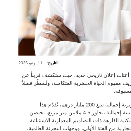
التاريخ:
11 يونيو 2026
ى أعتاب إعلان تاريخي جديد، حيث ستكشف قريباً عن
ريف مفهوم الحياة الحضرية المتكاملة، وتُسطّر فصلاً
مسبوقة.
وأفادت الشركة في بيان: «بقيمة تطويرية إجمالية تبلغ 200 مليار درهم، يُقدّم هذا
المخطط الرئيسي المرتقب مساحة مبنية إجمالية تتجاوز 4.5 ملايين متر مربع، تحتضن
لسكنية الفارهة ذات التصاميم المعمارية الاستثنائية،
جارية من الفئة الأولى، ووجهات التجزئة العالمية،