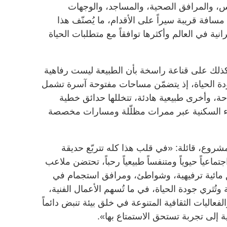
س، والمرافق الصحية، والمساجد، والوجهات
مسافة قريبة سيراً على الأقدام، ما يُصنّف هذا
ة في العالم وأكثرها توافقاً مع متطلبات الحياة
ذلك على قناعة راسخة بأن الطبيعة ليست رفاهية
ودة الحياة، إذ يتضمّن مساحات مفتوحة آسرة تشمل
ة، وأخرى طبيعية هادئة، تتخللها حدائق خطية
حياء السكنية عبر ممرات مظلّلة ومسارات مخصصة
وع، قائلة: «في قلب هذا كله تتربّع حديقة
ماعياً حيوياً ومتنفساً طبيعياً رحباً، تحتضن ملاعب
 مائية ترفيهية، وشواطئ، ومرافق استجمام في
 وتُثري جودة الحياة، في ما تُسهم الأعمال الفنية،
لفعاليات الثقافية المتنوعة في خلق بيئة تنبض دائماً
ومية إلى تجربة تستحق الاستمتاع بها».