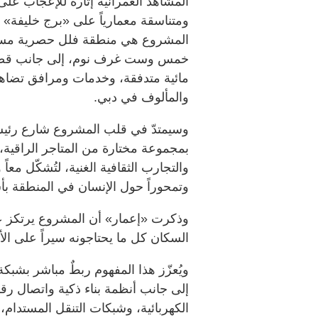
المشاهد العمرانية إثارةً للإعجاب عل
ومتناسقة معمارياً على «برج خليفة» 
المشروع هي منطقة فلل حصرية مسوّر
خمس وست غرف نوم، إلى جانب قصور 
مائية متدفقة، وخدمات ومرافق تضاهي
والمألوف في دبي.
وسيمتدّ في قلب المشروع شارع رئيسي
بمجموعة مختارة من المتاجر الراقية، 
والتجارب الثقافية الغنية، لتُشكّل معا
وتمحوراً حول الإنسان في المنطقة بأ
وذكرت «إعمار» أن المشروع يرتكز ع
السكان كل ما يحتاجونه سيراً على الأ
ويُعزّز هذا المفهوم ربطٌ مباشر بشبكة 
إلى جانب أنظمة بناء ذكية واتصال رق
الكهربائية، وشبكات التنقل المستدام،