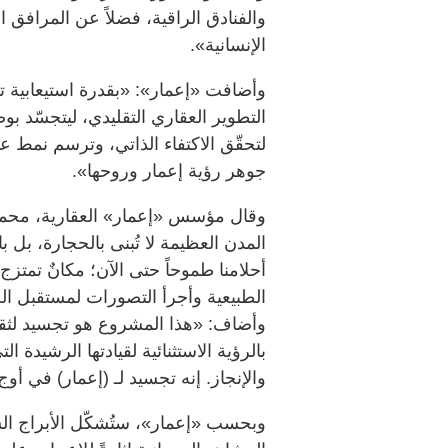
والفنادق الراقية، فضلاً عن المرافق الم
الإنسانية».
التطوير العقاري التقليدي، ليتجسّد بو
لتحقّق الاكتفاء الذاتي، وترسم نمط 
جوهر رؤية إعمار وروحها».
وقال مؤسس «إعمار» العقارية، محمد ا
المدن العظيمة لا تُبنى بالحجارة، بل 
أحلامنا طموحاً حتى الآن؛ مكانٌ تمتزج
الطبيعية وأجرأ التصورات لمستقبل الح
وأضاف: «هذا المشروع هو تجسيد لثقتنا
بالرؤية الاستثنائية لقيادتها الرشيدة 
والإنجاز. إنه تجسيد لـ (إعمار) في أ
وبحسب «إعمار»، ستُشكّل الأبراج ال