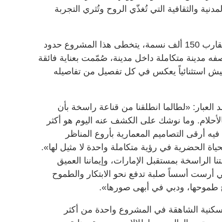
دنية والثقافية التي تُغذّي الروح وتُثري التجربة
وأضافت «إعمار»: «بقدرة استيعابية تقارب 150 ألف نسمة، يتخطى هذا المشروع حدود
صفه مدينة متكاملة داخل مدينة، صُمّمت بعناية فائقة
عيش استثنائياً يعكس في كل تفصيل من تفاصيله
لعبار: «لطالما انطلقنا من قناعة راسخة بأن
بالأحلام. وما نوشك على الكشف عنه اليوم هو أكثر
 فيه أرقى التصاميم المعمارية بأروع المناظر
ياة الحضرية في رؤية متكاملة واحدة لا مثيل لها».
 الراسخة بمستقبل الإمارات، وإيماننا العميق
التي أرست أسساً صلبة تدفع نحو الابتكار والطموح
وج طموحها، ودبي في أبهى صورها».
سكنية الشاهقة في المشروع واحدة من أكثر