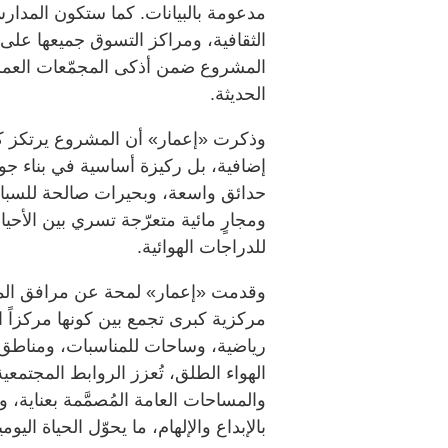
مدعومة بالبيانات. كما ستكون المدار
الثقافية، ومراكز التسوق جميعها على 
المشروع ضمن أذكى المجمّعات العمراني
الحديثة.
وذكرت «إعمار» أن المشروع يرتكز ك
إضافية، بل ركيزة أساسية في بناء ج
حدائق واسعة، وبحيرات صالحة للسباح
ومجارٍ مائية متعرّجة تسري بين الأ
للدراجات الهوائية.
وقدمت «إعمار» لمحة عن مرافق المشر
مركزية كبرى تجمع بين كونها مركزاً اجت
رياضية، وساحات للمناسبات، ومناطق
الهواء الطلق، تُعزز الروابط المجتمعية
والمساحات العامة المُصمَّمة بعناية، وا
بالإبداع والإلهام، ما يحوّل الحياة الي