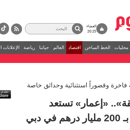
العشاء
20:25
محليات
الخط الساخن
اقتصاد
العالم
حياتنا
رياضة
الإعلانات ا
ة فاخرة وقصوراً استثنائية وحدائق خاصة
ة».. «إعمار» تستعد
 دبي