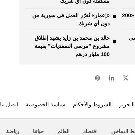
مستقلة دون أي شريك
«إعمار» تكشف صور مشروع الـ «200
«إعمار» تُقرّر العمل في سورية من
دون أي شريك
سى
خالد بن محمد بن زايد يشهد إطلاق
مشروع "مرسى السعديات" بقيمة
100 مليار درهم
لتحرير
الشروط والأحكام
سياسة الخصوصية
اتصل بنا
ط الساخن
اقتصاد
العالم
حياتنا
رياضة