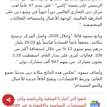
الرسمي على منصة "إكس": "على مدى 47 عاماً لعب
مركز دبي التجاري العالمي دوراً حيوياً في وضع دبي على
الخارطة العالمية، كوجهة للأعمال واستضافة الفعاليات
المتخصصة..".
وتابع سموه قائلا: "وخلال 2025، واصل المركز ترسيخ
مكانته، محققاً ناتجاً اقتصادياً قياسياً بلغ 25.03 مليار
درهم بنمو سنوي 12 % من خلال استضافة أكثر من
108 فعاليات كبرى على مدار العام، استقطبت 2.18
مليون مشارك، من بينهم 947 ألف مشارك دولي ".
وأضاف سموه: "تعكس هذه النتائج مكانة دبي مدينةً تجمع
العالم، وتربط الاقتصادات، وتفتح آفاقاً جديدة للأعمال
والنمو المستدام".
تابعوا آخر أخبارنا المحلية والرياضية وآخر
المستجدات السياسية والإقتصادية عبر Google