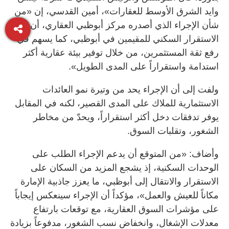
وايد الشرق الأوسط للعقارات»، أمين القدسي، إن «من
شأن الإجراء الذي أصدره مركز أبوظبي العقاري، أن يعزز
الاستقرار السكني للمقيمين في أبوظبي، كما يسهم في
رفع ثقة المستثمرين، من خلال توفير بيئة عقارية أكثر
استدامة واستقراراً على المدى الطويل».
ولفت إلى أن الإجراء يحد من وتيرة نمو العائدات
الاستثمارية للملاك على المدى القصير، لكنه في المقابل
يوفر تدفقات دخل أكثر استقراراً، ويحدّ من مخاطر
الشغور، وتقلبات السوق.
وأضاف: «من المتوقع أن يدعم الإجراء الطلب على
الوحدات السكنية، إذ يشجع المزيد من السكان على
الاستقرار والانتقال إلى أبوظبي، ما يعزز جاذبية الإمارة
مكاناً للعيش والعمل»، مؤكداً أن الإجراء سينعكس إيجاباً
على مؤشرات السوق العقارية، مع توقعات بارتفاع
معدلات الإشغال، وانخفاض نسب الشغور، مدفوعاً بزيادة