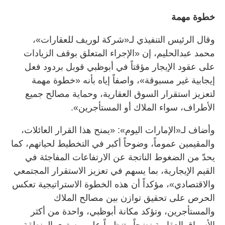
خطوة مهمة
وقال الرئيس التنفيذي لـ«شركة لوريف للعقارات»،
محمد عبدالحليم، إن «الإجراء المتعلق بوقف الزيادات
على عقود الإيجار مؤقتاً في أبوظبي قوبل بردود فعل
إيجابية غير مسبوقة»، واصفاً إياه بأنه «خطوة مهمة
لتعزيز استقرار السوق العقارية، وحماية مصالح جميع
الأطراف، سواء الملاك أو المستأجرين».
وأضاف لـ«الإمارات اليوم»: «يمنح هذا القرار العائلات،
والمقيمين عموماً، وضوحاً أكبر في التخطيط لحياتهم، كما
يحدّ من الضغوط الناتجة عن الارتفاعات المفاجئة في
القيم الإيجارية، بما يسهم في تعزيز الاستقرار المجتمعي
والاقتصادي»، مؤكداً أن هذه الخطوة الاستراتيجية تعكس
الحرص على تحقيق توازن بين مصالح الملاك
والمستأجرين، وتؤكد مكانة أبوظبي، واحدة من أكثر
الأسواق العقارية نضجاً وتنظيماً على مستوى المنطقة.