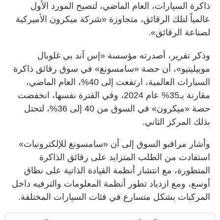
ذاكرة السيارات، العام الماضي، لتصبح المورد الأول
عالمياً لتلك الرقائق، متجاوزة «شركة ميكرون الأميركية
لصناعة الرقائق».
وذكر تقرير، أصدرته مؤسسة «إس آند بي غلوبال
موبيليتيو»، أن حصة «سامسونغ» في سوق رقائق ذاكرة
السيارات العالمية، ارتفعت إلى 40%، العام الماضي،
مقارنة بـ35% عام 2024، وفي الفترة نفسها، انخفضت
حصة «ميكرون» في السوق من 40 إلى 36%، لتحتل
بذلك المركز الثاني.
وأشار مراقبو السوق إلى أن «سامسونغ للإلكترونيات»
استفادت من الطلب المتزايد على رقائق الذاكرة
المتطورة، مع انتشار أنظمة القيادة الذاتية على نطاق
أوسع، ومع ازدياد تطور أنظمة المعلومات والترفيه داخل
المركبات بشكل متسارع في فئات السيارات المختلفة.