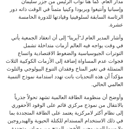
مدار العام. كما هنأ نواب الرئيس من جزر سليمان
وإسبانيا وأنتيغوا وبربودا وكينيا مثمناً في الوقت ذاته دور
الرئاسة السابقة لسلوفينيا وقيادتها للدورة الخامسة
عشرة.
وأشار المدير العام لـ"آيرينا" إلى أن انعقاد الجمعية يأتي
في وقت يواجه فيه العالم أزمات متداخلة تشمل
التوترات الجيوسياسية والضغوط الاقتصادية واتساع
فجوات عدم المساواة إضافة إلى الأزمات الكوكبية الثلاث
المتمثلة في تغير المناخ وفقدان التنوع البيولوجي والتلوث
مؤكداً أن هذه التحديات باتت تهدد استدامة نموذج التنمية
العالمي الحالي.
وأوضح أن منظومة الطاقة العالمية تشهد تحولاً جذرياً
بالانتقال من نموذج مركزي قائم على الوقود الأحفوري
إلى نظام أكثر لامركزية يعتمد على الطاقة المتجددة بما
في ذلك الاستخدام المستدام للكتلة الحيوية والهيدروجين
ولا سيما الهيدروجين الأخضر المنتج من مصادر متجددة،