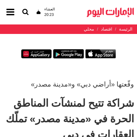
العشاء
20:23
الرئيسة
اقتصاد
محلي
وقّعتها «أراضي دبي» و«مدينة مصدر»
شراكة تتيح لمنشآت المناطق
الحرة في «مدينة مصدر» تملّك
العقارات في دبي