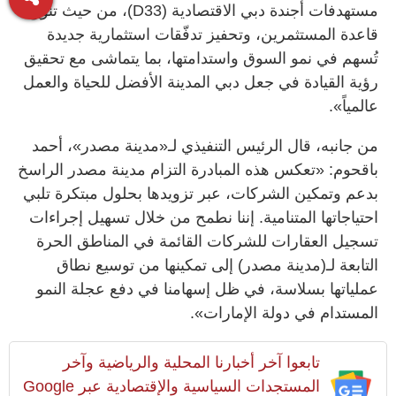
مستهدفات أجندة دبي الاقتصادية (D33)، من حيث تنويع
قاعدة المستثمرين، وتحفيز تدفّقات استثمارية جديدة
تُسهم في نمو السوق واستدامتها، بما يتماشى مع تحقيق
رؤية القيادة في جعل دبي المدينة الأفضل للحياة والعمل
عالمياً».
من جانبه، قال الرئيس التنفيذي لـ«مدينة مصدر»، أحمد
باقحوم: «تعكس هذه المبادرة التزام مدينة مصدر الراسخ
بدعم وتمكين الشركات، عبر تزويدها بحلول مبتكرة تلبي
احتياجاتها المتنامية. إننا نطمح من خلال تسهيل إجراءات
تسجيل العقارات للشركات القائمة في المناطق الحرة
التابعة لـ(مدينة مصدر) إلى تمكينها من توسيع نطاق
عملياتها بسلاسة، في ظل إسهامنا في دفع عجلة النمو
المستدام في دولة الإمارات».
تابعوا آخر أخبارنا المحلية والرياضية وآخر
المستجدات السياسية والإقتصادية عبر Google