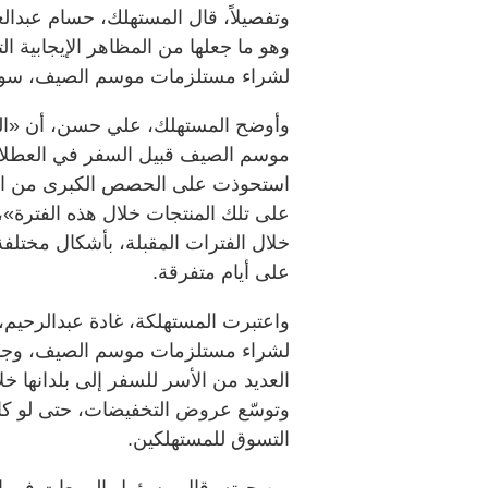
وتفصيلاً، قال المستهلك، حسام عبدا
وهو ما جعلها من المظاهر الإيجابية الت
لشراء مستلزمات موسم الصيف، سواء 
وأوضح المستهلك، علي حسن، أن «الت
موسم الصيف قبيل السفر في العطلات 
استحوذت على الحصص الكبرى من التخف
على تلك المنتجات خلال هذه الفترة»
خلال الفترات المقبلة، بأشكال مختلف
على أيام متفرقة.
واعتبرت المستهلكة، غادة عبدالرحيم، 
لشراء مستلزمات موسم الصيف، وجاء
العديد من الأسر للسفر إلى بلدانها خ
وتوسّع عروض التخفيضات، حتى لو كا
التسوق للمستهلكين.
من جهته، قال مسؤول المبيعات في إح