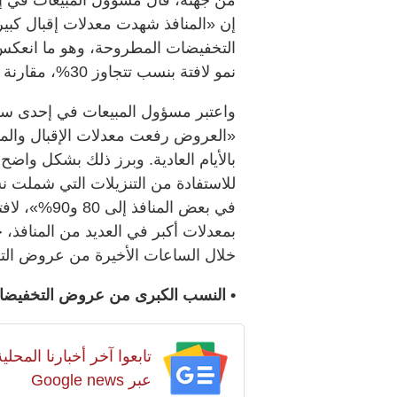
إن «المنافذ شهدت معدلات إقبال كبي
التخفيضات المطروحة، وهو ما انعكس
نمو لافتة بنسب تتجاوز 30%، مقارنة بالأيام السابقة».
واعتبر مسؤول المبيعات في إحدى سلا
بالأيام العادية. وبرز ذلك بشكل واض
في بعض المنا
بمعدلات أكبر في العديد من المنافذ،
خلال الساعات الأخيرة من عروض التن
• النسب الكبرى من عروض التخفيضات 
تابعوا آخر أخبارنا المح
عبر Google news