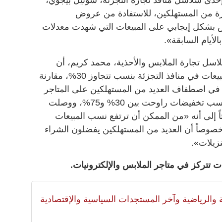
رة من المستهلكين، للاستفادة من عروض
 بشكل إيجابي على المبيعات التي شهدت معدلات
سل تجارة الملابس والأحذية، محمد كريم، أن
«العروض رفعت معدلات الإقبال والمبيعات في منافذ التجزئة بنسب تتجاوز 30%، مقارنة
ح في اصطفاف العديد من المستهلكين على المتاجر
للاستفادة من التنزيلات التي شملت نسب تخفيضات راوحت بين 30% و75%، ووصلت
فذ إلى 80 و90%»، لافتاً إلى أنه «من الممكن أن ترتفع نسب المبيعات
 خصوصاً أن العديد من المستهلكين يفضلون الشراء
زيلات».
تتركز في متاجر الملابس والإلكترونيات.
لية والرياضية وآخر المستجدات السياسية والإقتصادية