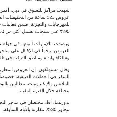
شهدت مراكز للتسوق في دبي، أمس، إقب
عروض «12 ساعة من التخفيض
90% على منتجات تشمل أكثر من 100 علامة تجارية محلية وعالمية.
ورصدت «الإمارات اليوم» في جولة ع
العروض، زخماً في الإقبال على متاجر 
و«الكافيهات» ومناطق الترفيه في تلك
وقال مستهلكون، إن العروض المطروحة
السفر في العطلات الصيفية، خصوصاً
الملابس والإلكترونيات، مطالبين با
مختلفة خلال الفترة المقبلة.
بدورهما، أفاد مختصان في متاجر التج
تتجاوز 30%، مقارنة بالأيام السابقة.