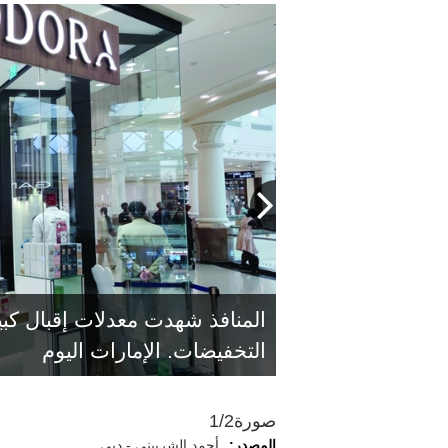
المنافذ شهدت معدلات إقبال كب
التخفيضات. الإمارات اليوم
صورة
1/2
المصدر:
أحمد الشربيني - دبي