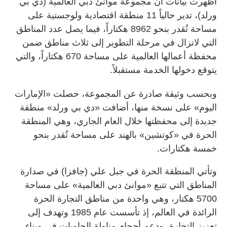
أظهرت بيانات أن مجموعة موانئ دبي العالمية (دي بي
ورلد)، تدير حالياً 11 منطقة اقتصادية ولوجستية على
مساحة تُقدر بنحو 8962 هكتاراً، فيما يصل عدد المناطق
التي لاتزال في مرحلة التطوير إلى ثلاث مناطق ضمن
محفظة أعمالها العالمية على مساحة 670 هكتاراً، والتي
يتوقع دخولها الخدمة مستقبلاً.
وبحسب وثيقة صادرة عن المجموعة، حصلت «الإمارات
اليوم» على نسخة منها، أضافت «دي بي ورلد» منطقة
جديدة إلى محفظتها خلال العام الجاري، وهي المنطقة
الحرة في «كوتشين» بالهند على مساحة تُقدر بنحو
خمسة هكتارات.
وتأتي المنطقة الحرة في جبل علي (جافزا) في صدارة
المناطق التي تتبع «موانئ دبي العالمية» على مساحة
5700 هكتار، وهي واحدة من مناطق التجارة الحرة
الرائدة في العالم، إذ تأسست عام 1985 وتهدف إلى
تعزيز التجارة، ودعم أحجام مناولة الحاويات في ميناء