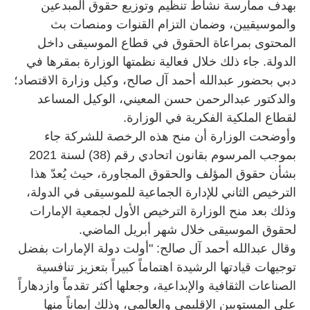
بهدف ممارسة نشاط تنظيم وتوزيع حقوق المبدعين
والموسيقيين، وضمان التزام القنوات ومنصات بث
المحتوى بمراعاة الحقوق في قطاع الموسيقى داخل
الدولة. جاء ذلك خلال فعالية نظمتها الوزارة بمقرها في
دبي بحضور عبدالله أحمد آل صالح، وكيل وزارة الاقتصاد؛
والدكتور عبدالرحمن حسن المعيني، الوكيل المساعد
لقطاع الملكية الفكرية في الوزارة.
وأوضحت الوزارة أن منح هذه الرخصة للشركة جاء
بموجب المرسوم بقانون اتحادي رقم (38) لسنة 2021
بشأن حقوق المؤلف والحقوق المجاورة، حيث يُعدّ هذا
الترخيص الثاني للإدارة الجماعية للموسيقى في الدولة،
وذلك بعد منح الوزارة الترخيص الأول لجمعية الإمارات
لحقوق الموسيقى خلال شهر أبريل الماضي.
وقال عبدالله أحمد آل صالح: "أولت دولة الإمارات بفضل
توجيهات قيادتها الرشيدة اهتماماً كبيراً بتعزيز تنافسية
الصناعات الثقافية والإبداعية، وجعلها أكثر تقدماً وازدهاراً
على المستويين الإقليمي والعالمي، وذلك إيماناً منها