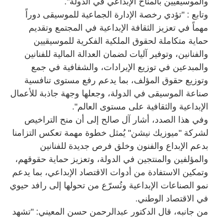
والموسيقيين بالمناخ الإبداعي في الدولة".
وتابع : "تؤدي رخصة الإدارة الجماعية للموسيقى دوراً
مهماً في تعزيز الثقافة الإبداعية في المجتمع وتقديم
حماية متكاملة لحقوق الملكية الفكرية للموسيقيين
والفنانين، وتوفير آليات لضمان العدالة المالية للفنانين
والمبدعين في توزيع الإيرادات، والشفافية في جمع
وتوزيع حقوق المؤلف، بما يدعم رفع مستوى تنافسية
صناعة الموسيقى في الدولة، وجعلها وجهة جاذبة للأعمال
الإبداعية والثقافية على مستوى العالم".
وفي هذا الصدد، أشار آل صالح إلى أن منح التراخيص
لشركة "ميوزيك نيشن" يُمثل خطوة مهمة تعكس التزامنا
بدعم الإبداع والفنون وخلق فرص جديدة للفنانين
والمؤلفين والمنتجين في الدولة، وتعزيز حماية حقوقهم،
وتمكين الاستفادة من أدوات الاقتصاد الإبداعي، بما يدعم
نمو الصناعات الإبداعية وتُسرّع من تحولها إلى رافد حيوي
في الاقتصاد الوطني.
من جانبه، قال الدكتور عبدالرحمن حسن المعيني: "تشهد