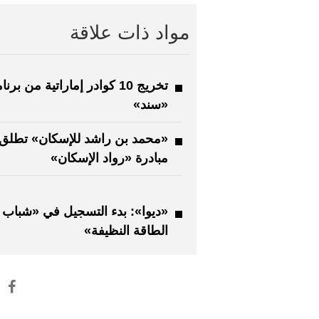
مواد ذات علاقة
تخريج 10 كوادر إماراتية من برن
«سند»
«محمد بن راشد للإسكان» تطلق
مبادرة «رواد الإسكان»
«ديوا»: بدء التسجيل في «شباب
الطاقة النظيفة»