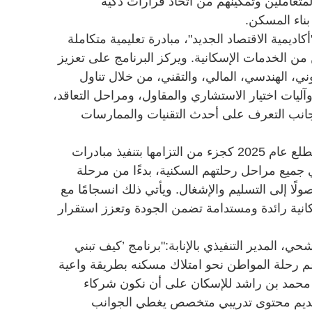
تعاملين وتمكينهم من اتخاذ قرارات ذكية
اء المسكن.
"أكاديمية الاقتصاد الجديد"، مبادرة تعليمية متكاملة
من الخدمات الإسكانية. ويركز البرنامج على تعزيز
ني، الهندسي، المالي، والتقني، من خلال تناول
ليات اختيار الاستشاري والمقاول، ومراحل التعاقد،
ى جانب التعرف على أحدث التقنيات والممارسات
وقد أطلقت المؤسسة البرنامج في مطلع عام 2025 كجزء من التزامها بتنفيذ مبادرات
 جميع مراحل رحلتهم السكنية، بدءًا من مرحلة
ولًا إلى التسليم والإشغال. ويأتي ذلك انسجامًا مع
ية رائدة ومستدامة تضمن الجودة وتعزز استقرار
 المدير التنفيذي بالإنابة:"برنامج ’كيف تبني
 رحلة المواطن نحو امتلاك مسكنه بطريقة واعية
مد بن راشد للإسكان على أن نكون شركاء
قديم محتوى تدريبي متخصص يغطي الجوانب