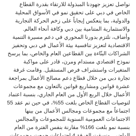
نواصل تعزيز جهودنا المبذولة للارتقاء بقدرة القطاع
الخاص في دبي على تحقيق نمو في الأسواق المحلية
والدولية، بما ينعكس إيجاباً على زخم الحركة التجارية
والاستثمارية المتنامية بين دبي وكافة أنحاء العالم.
وأضاف، نلتزم بدورنا المحوري في دعم مسيرة التنمية
الاقتصادية لتعزيز تنافسية بيئة الأعمال في دبي وتحفيز
الشراكات البنّاءة بين القطاعين العام والخاص، بما يرسخ
نموذج اقتصادي مستدام ومرن، قادر على مواكبة
المتغيرات واستشراف فرص المستقبل. وقامت غرفة
تجارة دبي من خلال قطاع دعم مصالح الأعمال بمراجعة
عشرة قوانين ومشاريع قوانين بالتعاون مع مجموعات
الأعمال خلال الربع الأول من العام الجاري، بنسبة اعتماد
لتوصيات القطاع الخاص بلغت 55%، في حين تم عقد 55
اجتماعاً مع مجموعات ومجالس الأعمال من بينها
الاجتماعات العمومية السنوية للمجموعات والمجالس
بنسبة نمو بلغت 166% مقارنة بنفس الفترة من العام
الماضي. ونسقت الغرفة 4 اجتماعات جمعت مجموعات