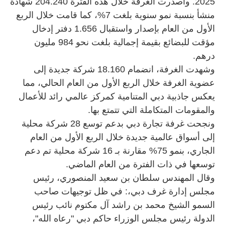
2025. وأصدرت الغرفة خلال هذه الفترة 204.240 شهادة
منشأ بنسبة نمو سنوية بلغت 7%، كما قامت خلال الربع
الأول من العام بإصدار واستقبال 1.656 دفتر إدخال
مؤقت للبضائع بقيمة إجمالية بلغت نحو 984 مليون
درهم.
وشهدت الغرفة، انضمام 18.160 شركة جديدة إلى
عضوية الغرفة خلال الربع الأول من العام الحالي، مما
يعكس جاذبية دبي المتنامية كمركز عالمي رائد للأعمال
والمقومات المتكاملة التي تتمتع بها.
ونجحت غرفة تجارة دبي بدعم توسع 28 شركة محلية
إلى أسواق عالمية جديدة خلال الربع الأول من العام
الجاري، بنمو 75% مقارنة بـ 16 شركة محلية تم دعم
توسعها في ذات الفترة من العام الماضي.
وقال المهندس سلطان بن سعيد المنصوري، رئيس
مجلس إدارة غرف دبي،: في ظل توجيهات صاحب
السمو الشيخ محمد بن راشد آل مكتوم نائب رئيس
الدولة رئيس مجلس الوزراء حاكم دبي "رعاه الله"،