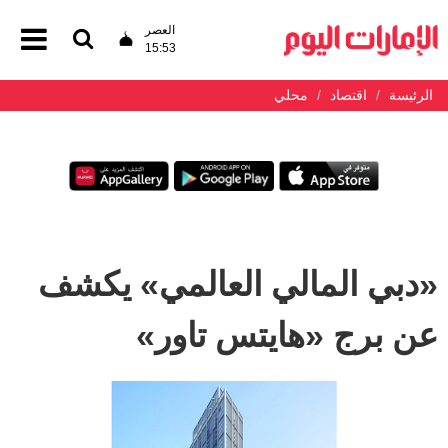
العصر
15:53
الرئيسة
اقتصاد
محلي
«دبي المالي العالمي» يكشف
عن برج «هايتس تاور»