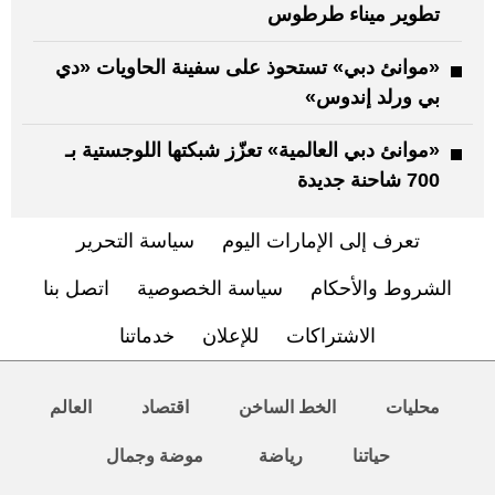
تطوير ميناء طرطوس
«موانئ دبي» تستحوذ على سفينة الحاويات «دي
بي ورلد إندوس»
«موانئ دبي العالمية» تعزّز شبكتها اللوجستية بـ
700 شاحنة جديدة
تعرف إلى الإمارات اليوم
سياسة التحرير
الشروط والأحكام
سياسة الخصوصية
اتصل بنا
الاشتراكات
للإعلان
خدماتنا
محليات
الخط الساخن
اقتصاد
العالم
حياتنا
رياضة
موضة وجمال