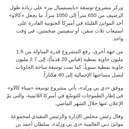
وركز مشروع توسعة «بايسنتينيال بير» على زيادة طول
الرصيف من 650 متراً إلى 1050 متراً، ما يجعل «كالاو»
أحد الموانئ القليلة في أميركا الجنوبية القادرة على
استيعاب ثلاث سفن، أو سفينتين ضخمتين، في وقت
واحد.
من جهة أخرى، رفع المشروع قدرة المناولة من 1.5
مليون حاوية نمطية (قياس 20 قدماً)، إلى 2.7 مليون
حاوية نمطية سنوياً، كما تمت توسعة ساحة الحاويات
لتصل مساحتها الإجمالية إلى 40 هكتاراً.
ووفق «دي بي ورلد»، يأتي مشروع توسعة «ميناء كالاو»
في إطار الطموحات للتوسّع في أميركا اللاتينية، والتي تمّ
الإعلان عنها خلال الشهر الماضي.
وقال رئيس مجلس الإدارة والرئيس التنفيذي لمجموعة
موانئ دبي العالمية «دي بي ورلد»، سلطان أحمد بن