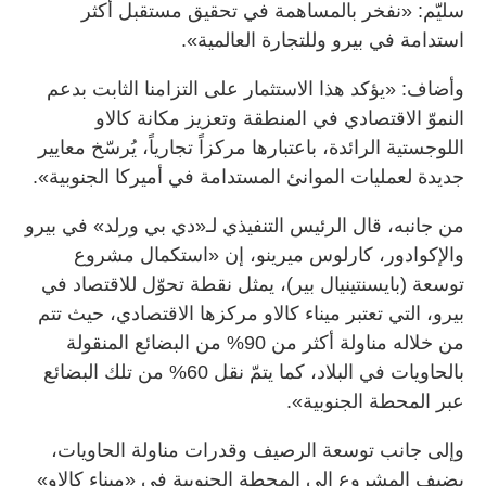
سليّم: «نفخر بالمساهمة في تحقيق مستقبل أكثر
استدامة في بيرو وللتجارة العالمية».
وأضاف: «يؤكد هذا الاستثمار على التزامنا الثابت بدعم
النموّ الاقتصادي في المنطقة وتعزيز مكانة كالاو
اللوجستية الرائدة، باعتبارها مركزاً تجارياً، يُرسّخ معايير
جديدة لعمليات الموانئ المستدامة في أميركا الجنوبية».
من جانبه، قال الرئيس التنفيذي لـ«دي بي ورلد» في بيرو
والإكوادور، كارلوس ميرينو، إن «استكمال مشروع
توسعة (بايسنتينيال بير)، يمثل نقطة تحوّل للاقتصاد في
بيرو، التي تعتبر ميناء كالاو مركزها الاقتصادي، حيث تتم
من خلاله مناولة أكثر من 90% من البضائع المنقولة
بالحاويات في البلاد، كما يتمّ نقل 60% من تلك البضائع
عبر المحطة الجنوبية».
وإلى جانب توسعة الرصيف وقدرات مناولة الحاويات،
يضيف المشروع إلى المحطة الجنوبية في «ميناء كالاو»