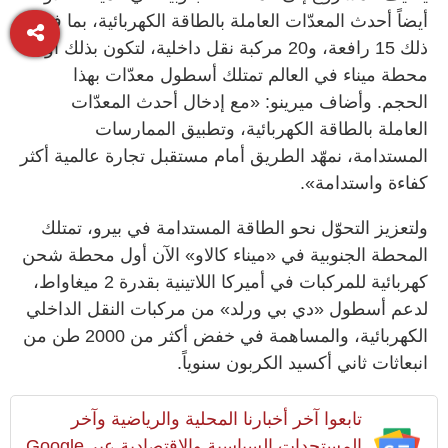
أيضاً أحدث المعدّات العاملة بالطاقة الكهربائية، بما في
ذلك 15 رافعة، و20 مركبة نقل داخلية، لتكون بذلك أول
محطة ميناء في العالم تمتلك أسطول معدّات بهذا
الحجم. وأضاف ميرينو: «مع إدخال أحدث المعدّات
العاملة بالطاقة الكهربائية، وتطبيق الممارسات
المستدامة، نمهّد الطريق أمام مستقبل تجارة عالمية أكثر
كفاءة واستدامة».
ولتعزيز التحوّل نحو الطاقة المستدامة في بيرو، تمتلك
المحطة الجنوبية في «ميناء كالاو» الآن أول محطة شحن
كهربائية للمركبات في أميركا اللاتينية بقدرة 2 ميغاواط،
لدعم أسطول «دي بي ورلد» من مركبات النقل الداخلي
الكهربائية، والمساهمة في خفض أكثر من 2000 طن من
انبعاثات ثاني أكسيد الكربون سنوياً.
تابعوا آخر أخبارنا المحلية والرياضية وآخر
المستجدات السياسية والإقتصادية عبر Google