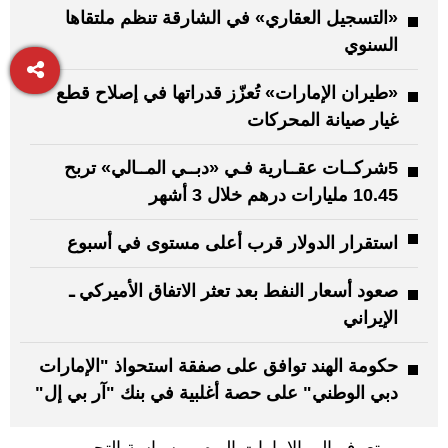
«التسجيل العقاري» في الشارقة تنظم ملتقاها
السنوي
«طيران الإمارات» تُعزّز قدراتها في إصلاح قطع
غيار صيانة المحركات
5شركــات عقــارية فـي «دبــي المــالي» تربح
10.45 مليارات درهم خلال 3 أشهر
استقرار الدولار قرب أعلى مستوى في أسبوع
صعود أسعار النفط بعد تعثر الاتفاق الأميركي ـ
الإيراني
حكومة الهند توافق على صفقة استحواذ "الإمارات
دبي الوطني" على حصة أغلبية في بنك "آر بي إل"
تعرف إلى الإمارات اليوم
سياسة التحرير