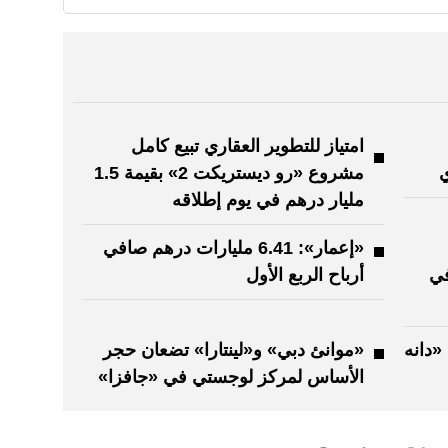
امتياز للتطوير العقاري تبيع كامل
ي
مشروع «رو ديستريكت 2» بقيمة 1.5
مليار درهم في يوم إطلاقه
«إعمار»: 6.41 مليارات درهم صافي
في
أرباح الربع الأول
«دانه
«موانئ دبي» و«لينتارا» تضعان حجر
الأساس لمركز لوجستي في «جافزا»