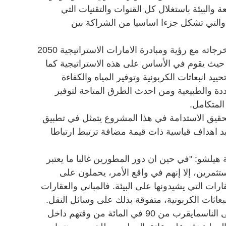
 والبيئة باستغلال كل القنوات والتقنيات التي
 والتي تشكل جزءا اساسيا من الشراكة بين
ويتماشى مفهوم المشروع الجديد ومخرجاته مع رؤية ومبادرة الامارات الاستراتيجية 2050
ة حيث يقوم في الأساس على هذه الاستراتيجية كما
يد انبعاثات الكربونية وتوفير المياه والكفاءة
دة والطبيعية ومن احدث الطرق المتاحة لتوفير
المتكامل.
حقيق الاستدامة في هذا المشروع يتمثل في تطبيق
د اهداف قياسية ذات قيمة مضافة ترتبط ارتباطا
 هيلشو: "في حين ان دور المطورين غالبا ما يعتبر
تثمرين، إلا إنهم في واقع الأمر، يحملون على
ارات التي يشيدونها على البيئة. فالمباني والعقارات
مائة من الانبعاثات الكربونية، متفوقة بذلك على وسائل النقل.
وبوضع مناخ الأرض في الاعتبار، يقضى الناسمايقرب من 90 في المائة من وقتهم داخل