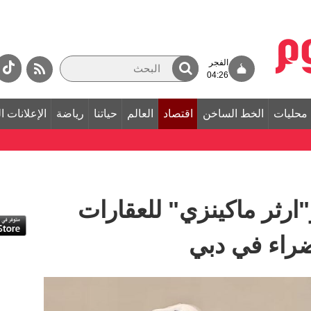
الفجر
04:26
محليات
الخط الساخن
اقتصاد
العالم
حياتنا
رياضة
الإعلانات ا
"ارثر ماكينزي" للعقارات
راء في دبي