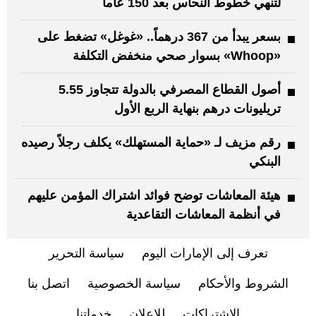
لتنهي خطوط النحاس بعد 150 عاماً
بسعر يبدأ من 367 درهماً.. «غوغل» تضغط على
«Whoop» بسوار صحي منخفض التكلفة
أصول القطاع المصرفي بالدولة تتجاوز 5.55
تريليونات درهم بنهاية الربع الأول
رقم مزيف لـ «حماية المستهلك» يكلف رجلاً رصيده
البنكي
هيئة المعاشات توضح فوائد اشتراك المؤمن عليهم
في أنظمة المعاشات التقاعدية
تعرف إلى الإمارات اليوم
سياسة التحرير
الشروط والأحكام
سياسة الخصوصية
اتصل بنا
الاشتراكات
للإعلان
خدماتنا